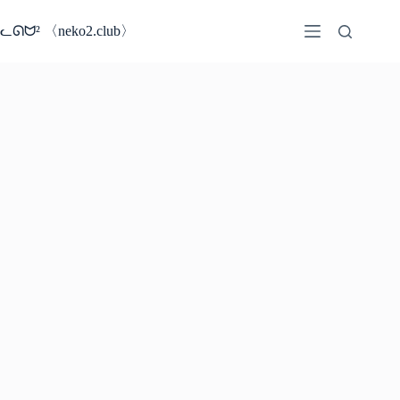
コ
ン
ᓚᘏᗢ² 〈neko2.club〉
テ
ン
ツ
へ
ス
キ
ッ
プ