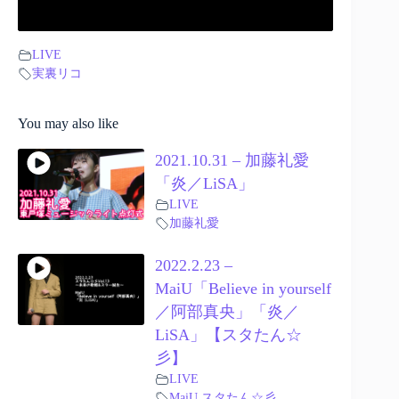
LIVE
実裏リコ
You may also like
2021.10.31 – 加藤礼愛
「炎／LiSA」
LIVE
加藤礼愛
2022.2.23 –
MaiU「Believe in yourself
／阿部真央」「炎／
LiSA」【スタたん☆
彡】
LIVE
MaiU
,
スタたん☆彡
,