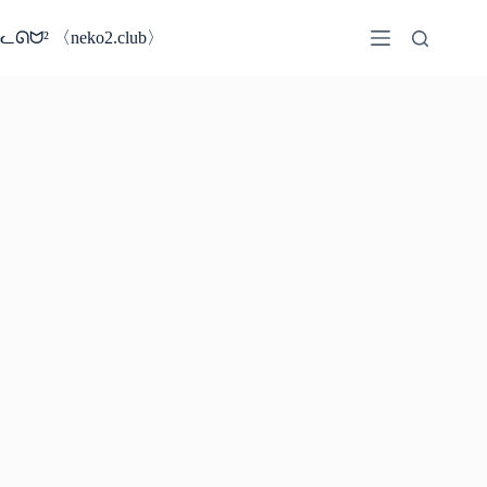
コ
ン
ᓚᘏᗢ² 〈neko2.club〉
テ
ン
ツ
へ
ス
キ
ッ
プ