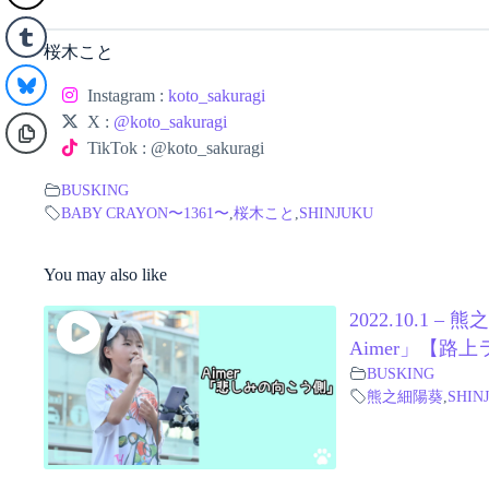
桜木こと
Instagram :
koto_sakuragi
X :
@koto_sakuragi
TikTok : @koto_sakuragi
BUSKING
BABY CRAYON〜1361〜
,
桜木こと
,
SHINJUKU
You may also like
2022.10.1
Aimer」【路
BUSKING
熊之細陽葵
,
SHIN