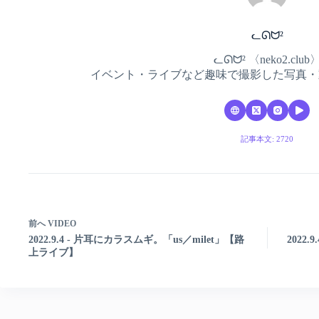
ᓚᘏᗢ²
ᓚᘏᗢ² 〈neko2.club
イベント・ライブなど趣味で撮影した写真・
記事本文: 2720
前へ
VIDEO
2022.9.4 - 片耳にカラスムギ。「us／milet」【路
2022.9
上ライブ】