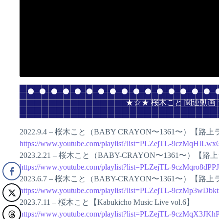
★☆★ 桜木こと 関連動画
2022.9.4 – 桜木こと（BABY CRAYON〜1361〜）【路
https://www.youtube.com/playlist?list=PLZejTL-9czMqHILw
2023.2.21 – 桜木こと（BABY-CRAYON〜1361〜）【
https://www.youtube.com/playlist?list=PLZejTL-9czMqro8d
2023.6.7 – 桜木こと（BABY-CRAYON〜1361〜）【路
https://www.youtube.com/playlist?list=PLZejTL-9czMp3wDb
2023.7.11 – 桜木こと【Kabukicho Music Live vol.6】
https://www.youtube.com/playlist?list=PLZejTL-9czMqX