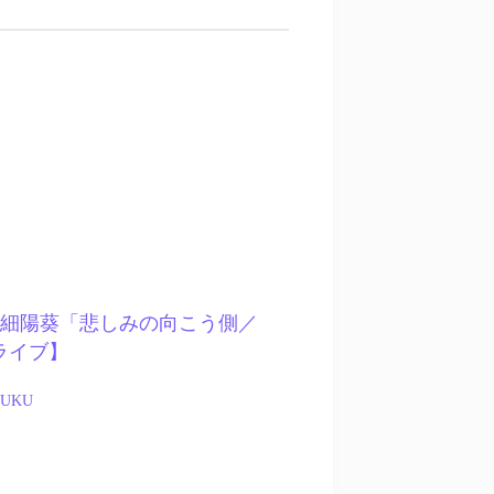
 – 熊之細陽葵「悲しみの向こう側／
上ライブ】
JUKU