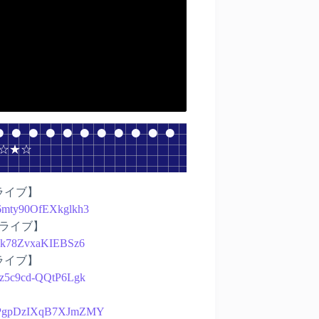
 ☆★☆
上ライブ】
x6mty90OfEXkglkh3
路上ライブ】
PPJk78ZvxaKIEBSz6
上ライブ】
ktz5c9cd-QQtP6Lgk
3JKhPgpDzIXqB7XJmZMY