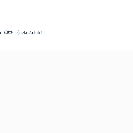
コ
ン
テ
ン
ツ
ᓚᘏᗢ² 〈neko2.club〉
へ
ス
キ
ッ
プ