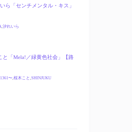
 – 汐れいら「センチメンタル・キス」
A
,
汐れいら
 桜木こと「Mela!／緑黄色社会」【路
1361〜
,
桜木こと
,
SHINJUKU