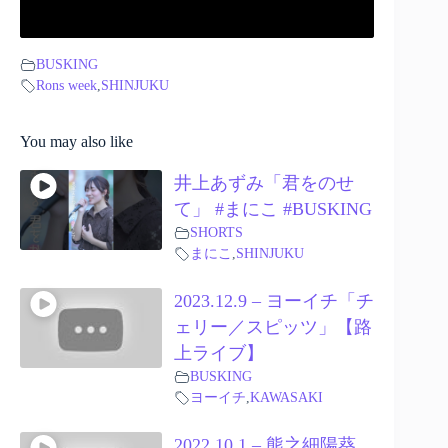
BUSKING
Rons week
,
SHINJUKU
You may also like
井上あずみ「君をのせ
て」 #まにこ #BUSKING
SHORTS
まにこ
,
SHINJUKU
2023.12.9 – ヨーイチ「チ
ェリー／スピッツ」【路
上ライブ】
BUSKING
ヨーイチ
,
KAWASAKI
2022.10.1 – 熊之細陽葵