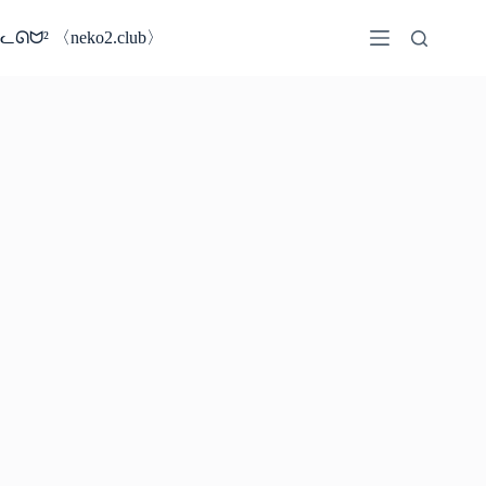
コ
ン
ᓚᘏᗢ² 〈neko2.club〉
テ
ン
ツ
へ
ス
キ
ッ
プ