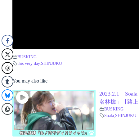
BUSKING
this very day
,
SHINJUKU
You may also like
2023.2.1 –
名林檎」【路上
BUSKING
Soala
,
SHINJUKU