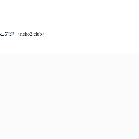
コ
ン
テ
ン
ツ
ᓚᘏᗢ² 〈neko2.club〉
へ
ス
キ
ッ
プ