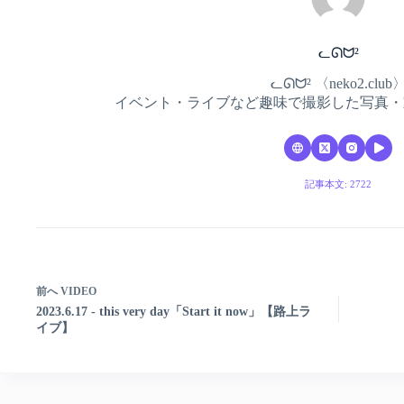
ᓚᘏᗢ²
ᓚᘏᗢ² 〈neko2.club
イベント・ライブなど趣味で撮影した写真・
記事本文: 2722
前へ
VIDEO
2023.6.17 - this very day「Start it now」【路上ラ
イブ】