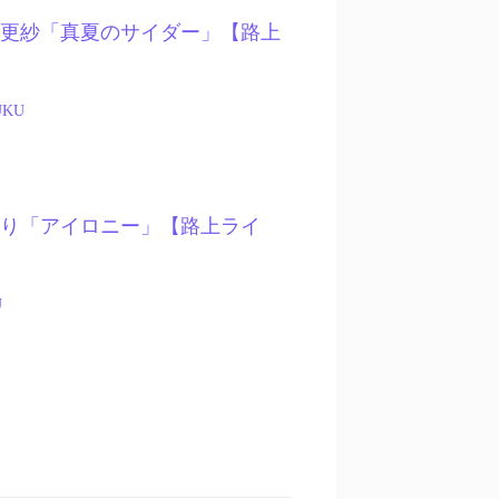
 – 門脇更紗「真夏のサイダー」【路上
UKU
 – こまり「アイロニー」【路上ライ
U