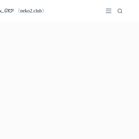
コ
ン
ᓚᘏᗢ² 〈neko2.club〉
テ
ン
ツ
へ
ス
キ
ッ
プ