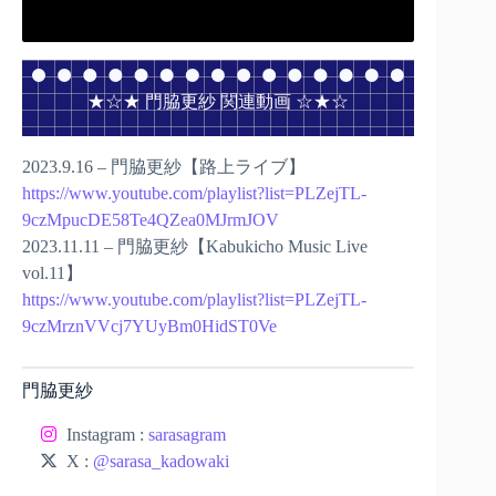
★☆★ 門脇更紗 関連動画 ☆★☆
2023.9.16 – 門脇更紗【路上ライブ】
https://www.youtube.com/playlist?list=PLZejTL-
9czMpucDE58Te4QZea0MJrmJOV
2023.11.11 – 門脇更紗【Kabukicho Music Live
vol.11】
https://www.youtube.com/playlist?list=PLZejTL-
9czMrznVVcj7YUyBm0HidST0Ve
門脇更紗
Instagram :
sarasagram
X :
@sarasa_kadowaki