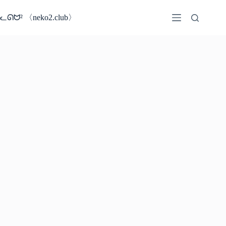
コ
ン
ᓚᘏᗢ² 〈neko2.club〉
テ
ン
ツ
へ
ス
キ
ッ
プ