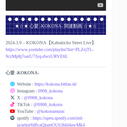
★☆★ 心愛 -KOKONA- 関連動画 ☆★☆
2024.3.9 – KOKONA【Kabukicho Street Live】
https://www.youtube.com/playlist?list=PLZejTL-
9czMp8j7oarU7Jyq-dwzURVE6L
心愛 -KOKONA-
Website :
https://kokona.bitfan.id/
Instagram :
0908_kokona
X :
@0908_kokona
TikTok :
@0908_kokona
YouTube :
@kokonamusic
spotify :
https://open.spotify.com/intl-
ja/artist/6tBcaQjumOUb3hld4awMk4