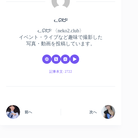
ᓚᘏᗢ²
ᓚᘏᗢ² 〈neko2.club〉
イベント・ライブなど趣味で撮影した
写真・動画を投稿しています。
記事本文: 2722
前へ
次へ