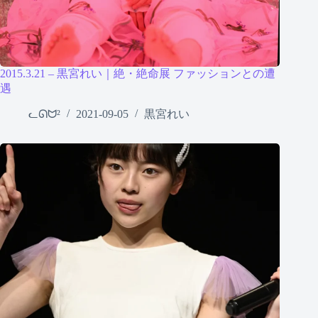
2015.3.21 – 黒宮れい｜絶・絶命展 ファッションとの遭
遇
ᓚᘏᗢ²
2021-09-05
黒宮れい