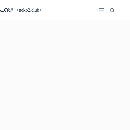
コ
ン
ᓚᘏᗢ² 〈neko2.club〉
テ
ン
ツ
へ
ス
キ
ッ
プ