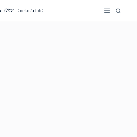
コ
ン
ᓚᘏᗢ² 〈neko2.club〉
テ
ン
ツ
へ
ス
キ
ッ
プ