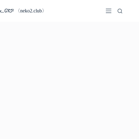
コ
ン
ᓚᘏᗢ² 〈neko2.club〉
テ
ン
ツ
へ
ス
キ
ッ
プ