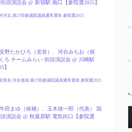
街頭演説会 @ 新宿駅 南口【参院選2025】
村洋文
,
第27回参議院議員通常選挙
,
参院選2025
.19 – 安野たかひろ（党首）、河合みちお（候
くろ チームみらい 街頭演説会 @ 川崎駅
25】
岩里奈
,
河合道雄
,
第27回参議院議員通常選挙
,
参院選2025
ᓚ
.13 – 牛田まゆ（候補）、玉木雄一郎（代表） 国
街頭演説会 @ 秋葉原駅 電気街口【参院選