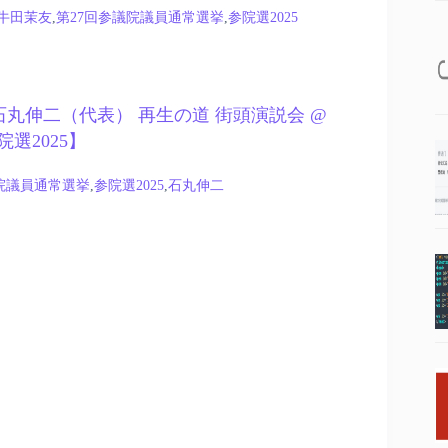
牛田茉友
,
第27回参議院議員通常選挙
,
参院選2025
4 – 石丸伸二（代表） 再生の道 街頭演説会 @
選2025】
院議員通常選挙
,
参院選2025
,
石丸伸二