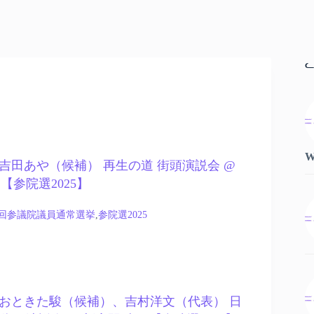
ᓚ
W
19 – 吉田あや（候補） 再生の道 街頭演説会 @
【参院選2025】
7回参議院議員通常選挙
,
参院選2025
.19 – おときた駿（候補）、吉村洋文（代表） 日