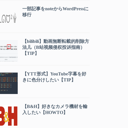
一部記事をnoteからWordPressに
移行
【bilibili】動画無断転載的削除方
法儿（B站视频侵权投诉指南）
【TIP】
【YTT形式】YouTube字幕を好
きに色分けしたい【TIP】
【B&H】好きなカメラ機材を輸
入したい【HOWTO】