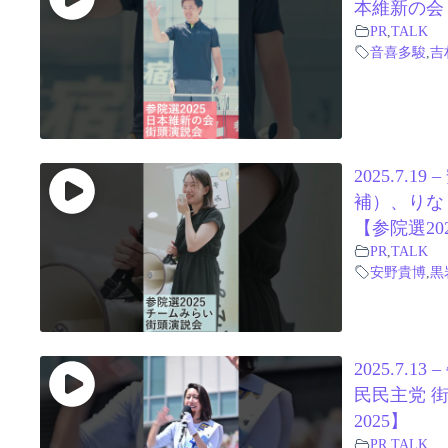
本維新の会 
PR
,
TALK
音喜多駿
,
吉
2025.7
補）、りな
【参院選20
PR
,
TALK
安野貴博
,
黒
2025.7
民民主党 
2025】
PR
,
TALK