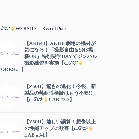
ᘏᗢ²
WEBSITE – Recent Posts
【AKB48】AKB48劇場の機材が
気になる！「撮影自由＆SNS掲
載OK」特別見学DAYでジンバル
撮影練習を実施【ᓚᘏᗢ²
ORKS #1】
【Z50II】驚きの進化！今後、新
製品の熱耐性検証はもう不要!?
【ᓚᘏᗢ²
LAB #3-2】
【Z50II】嬉しい誤算！想像以上
の性能アップに歓喜【ᓚᘏᗢ²
LAB #3-1】