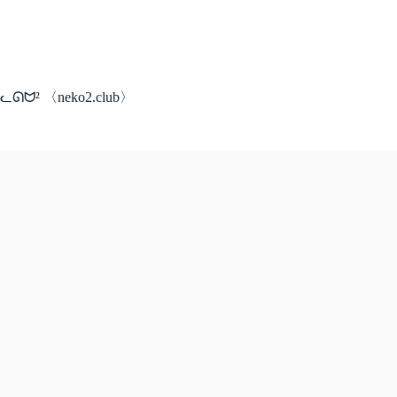
コ
ン
テ
ン
ツ
ᓚᘏᗢ² 〈neko2.club〉
へ
ス
キ
ッ
プ