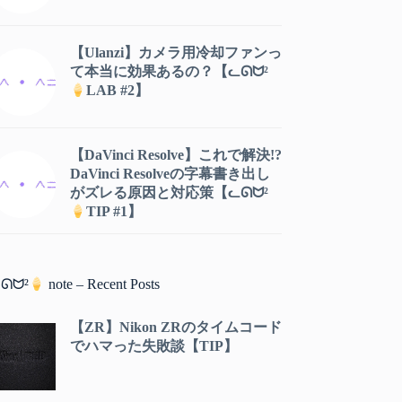
【Ulanzi】カメラ用冷却ファンっ
て本当に効果あるの？【ᓚᘏᗢ²
LAB #2】
【DaVinci Resolve】これで解決!?
DaVinci Resolveの字幕書き出し
がズレる原因と対応策【ᓚᘏᗢ²
TIP #1】
ᘏᗢ²
note – Recent Posts
【ZR】Nikon ZRのタイムコード
でハマった失敗談【TIP】