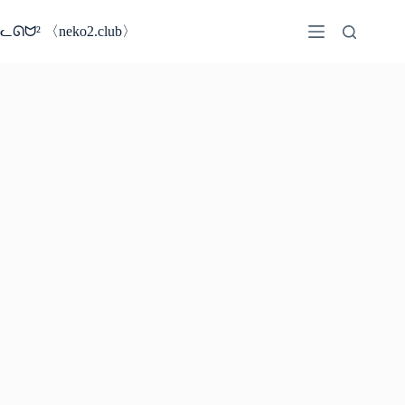
コ
ン
ᓚᘏᗢ² 〈neko2.club〉
テ
ン
ツ
へ
ス
キ
ッ
プ