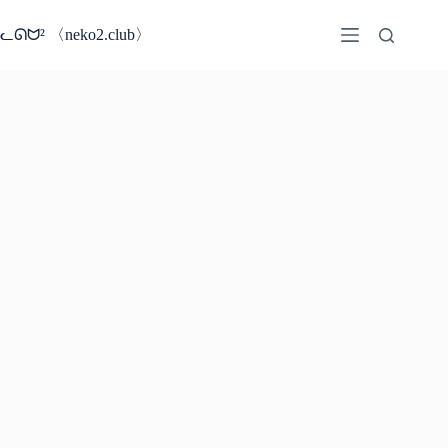
コ
ン
ᓚᘏᗢ² 〈neko2.club〉
テ
ン
ツ
へ
ス
キ
ッ
プ