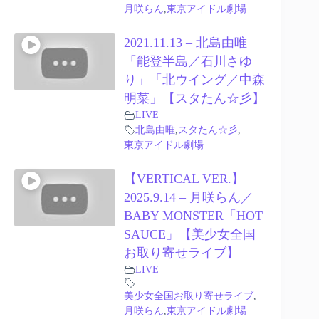
月咲らん
,
東京アイドル劇場
2021.11.13 – 北島由唯
「能登半島／石川さゆ
り」「北ウイング／中森
明菜」【スタたん☆彡】
LIVE
北島由唯
,
スタたん☆彡
,
東京アイドル劇場
【VERTICAL VER.】
2025.9.14 – 月咲らん／
BABY MONSTER「HOT
SAUCE」【美少女全国
お取り寄せライブ】
LIVE
美少女全国お取り寄せライブ
,
月咲らん
,
東京アイドル劇場