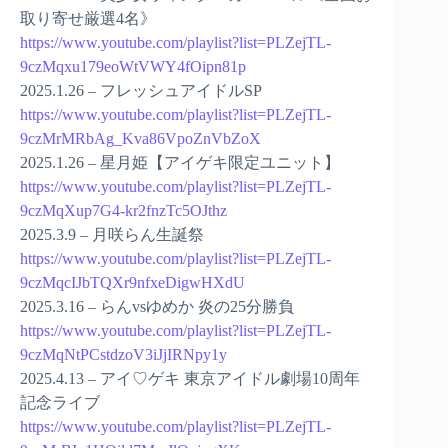
取り寄せ厳選4名》
https://www.youtube.com/playlist?list=PLZejTL-
9czMqxu179eoWtVWY4fOipn81p
2025.1.26 – フレッシュアイドルSP
https://www.youtube.com/playlist?list=PLZejTL-
9czMrMRbAg_Kva86VpoZnVbZoX
2025.1.26 – 星月姫【アイゲキ限定ユニット】
https://www.youtube.com/playlist?list=PLZejTL-
9czMqXup7G4-kr2fnzTc5OJthz
2025.3.9 – 月咲らん生誕祭
https://www.youtube.com/playlist?list=PLZejTL-
9czMqcIJbTQXr9nfxeDigwHXdU
2025.3.16 – らんvsゆめか 炎の25分勝負
https://www.youtube.com/playlist?list=PLZejTL-
9czMqNtPCstdzoV3iJjIRNpy1y
2025.4.13 – アイ♡ゲキ 東京アイドル劇場10周年
記念ライブ
https://www.youtube.com/playlist?list=PLZejTL-