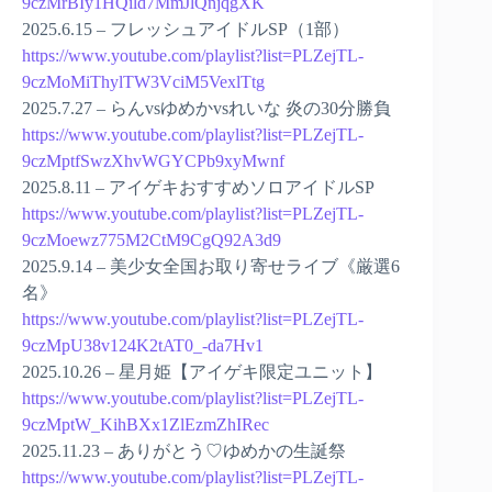
9czMrBIy1HQild7MmJlQnjqgXK
2025.6.15 – フレッシュアイドルSP（1部）
https://www.youtube.com/playlist?list=PLZejTL-
9czMoMiThylTW3VciM5VexlTtg
2025.7.27 – らんvsゆめかvsれいな 炎の30分勝負
https://www.youtube.com/playlist?list=PLZejTL-
9czMptfSwzXhvWGYCPb9xyMwnf
2025.8.11 – アイゲキおすすめソロアイドルSP
https://www.youtube.com/playlist?list=PLZejTL-
9czMoewz775M2CtM9CgQ92A3d9
2025.9.14 – 美少女全国お取り寄せライブ《厳選6
名》
https://www.youtube.com/playlist?list=PLZejTL-
9czMpU38v124K2tAT0_-da7Hv1
2025.10.26 – 星月姫【アイゲキ限定ユニット】
https://www.youtube.com/playlist?list=PLZejTL-
9czMptW_KihBXx1ZlEzmZhIRec
2025.11.23 – ありがとう♡ゆめかの生誕祭
https://www.youtube.com/playlist?list=PLZejTL-