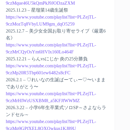
9czMque46U5kQmPkJ9JODzaZXM
2025.11.23 – 星瑠菜14歳生誕祭
https://www.youtube.com/playlist?list=PLZejTL-
9czMozTq8VbyLUM9gm_dqO5259
2025.12.7 – 美少女全国お取り寄せライブ《厳選6
名》
https://www.youtube.com/playlist?list=PLZejTL-
9czMrCQyOsYm6HVIx160Lo464F
2025.12.21 – らんvsにじか 炎の25分勝負
https://www.youtube.com/playlist?list=PLZejTL-
9czMp20R5Tbp601ew6482x8cFC
2026.2.1 – ♡れいなの生誕ぱーてぃー♡〜いまま
でありがとう〜
https://www.youtube.com/playlist?list=PLZejTL-
9czMrHIWzUSXBM8_a5KFJfWWMZ
2026.3.22 – 小学6年生卒業式ソロSP～さよならラ
ンドセル～
https://www.youtube.com/playlist?list=PLZejTL-
9czMp9GPfXEL8QXOwkus1KJ89U