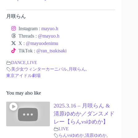
月咲らん
Instagram :
mayuo.h
Threads :
@mayuo.h
X :
@mayuodenimu
TikTok :
@ran_tsukisaki
DANCE
,
LIVE
美少女ウィンターカーニバル
,
月咲らん
,
東京アイドル劇場
You may also like
2025.3.16 – 月咲らん &
清原ゆめか／ダンスメド
レー【らんvsゆめか】
LIVE
らんvsゆめか
,
清原ゆめか
,