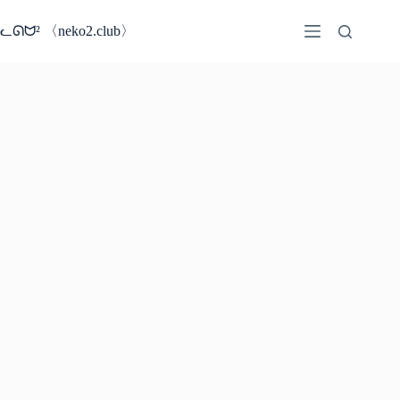
コ
ン
ᓚᘏᗢ² 〈neko2.club〉
テ
ン
ツ
へ
ス
キ
ッ
プ