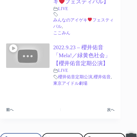
キ
フェスティバル】
LIVE
みんなのアイゲキ
フェスティ
バル
,
ここみん
2022.9.23 – 櫻井佑音
「Mela!／緑黄色社会」
【櫻井佑音定期公演】
LIVE
櫻井佑音定期公演
,
櫻井佑音
,
東京アイドル劇場
前へ
次へ
Japanese