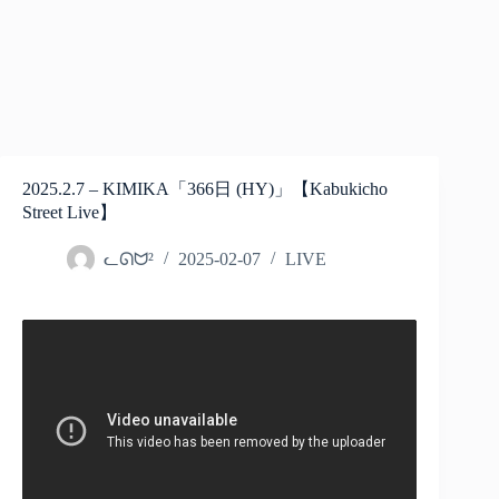
2025.2.7 – KIMIKA「366日 (HY)」【Kabukicho
Street Live】
ᓚᘏᗢ²
2025-02-07
LIVE