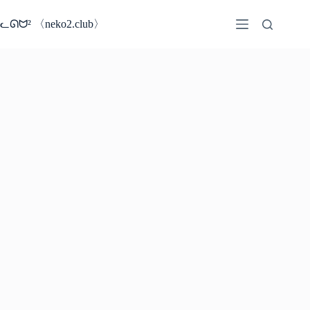
コ
ン
ᓚᘏᗢ² 〈neko2.club〉
テ
ン
ツ
へ
ス
キ
ッ
プ