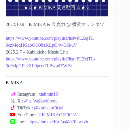
★☆★ KIMIKA 関連動画 ☆★☆
2022.10.9 – KIMIKA & 久光力 @ 横浜マリンタワ
ー
https://www.youtube.com/playlist?list=PLZejTL-
9czMqdHGaoO6ObzKLpQ4wG6kuV
2025.2.7 – Kabukicho Music Live
https://www.youtube.com/playlist?list=PLZejTL-
9czMpGFe2ZL9peet7LPwpdZWPz
KIMIKA
Instagram :
xiahmin16
X :
@n_Walkwithyou
TikTok :
@kimikaofficial
YouTube :
@KIMIKAOFFICIAL
line :
https://line.me/R/ti/p/@870nwfvh