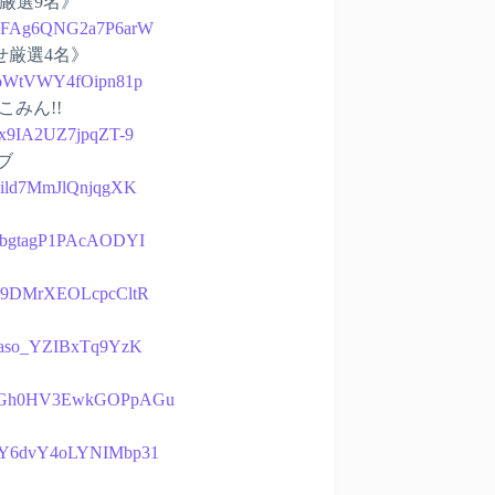
せ厳選9名》
bp0BFAg6QNG2a7P6arW
寄せ厳選4名》
79eoWtVWY4fOipn81p
こみん!!
Btx9IA2UZ7jpqZT-9
ブ
HQild7MmJlQnjqgXK
EfrbgtagP1PAcAODYI
eLn9DMrXEOLcpcCltR
4c9aso_YZIBxTq9YzK
mYjhUGh0HV3EwkGOPpAGu
QG0Y6dvY4oLYNIMbp31