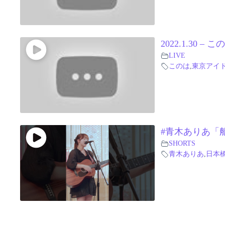
2022.1.30 
LIVE
このは
,
東京アイ
#青木ありあ「船」
SHORTS
青木ありあ
,
日本橋 