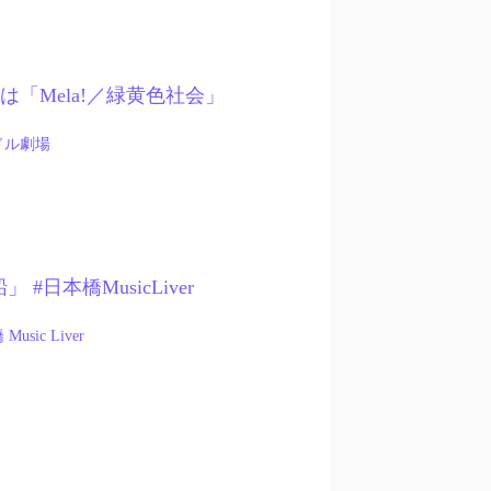
– このは「Mela!／緑黄色社会」
ドル劇場
 #日本橋MusicLiver
Music Liver