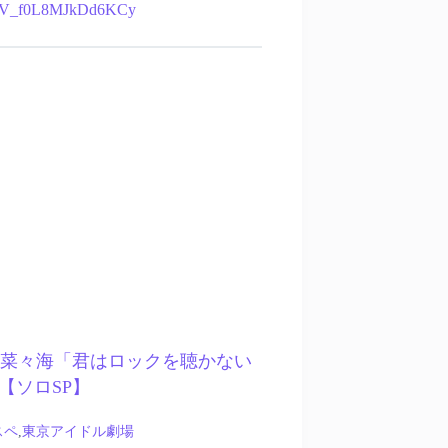
vW7V_f0L8MJkDd6KCy
 – 小島菜々海「君はロックを聴かない
【ソロSP】
スペ
,
東京アイドル劇場