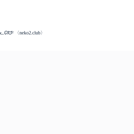
コ
ン
テ
ン
ツ
ᓚᘏᗢ² 〈neko2.club〉
へ
ス
キ
ッ
プ