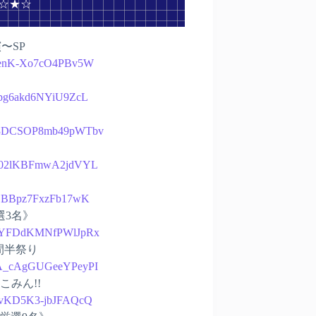
 ☆★☆
〜SP
uwNenK-Xo7cO4PBv5W
0Bpg6akd6NYiU9ZcL
kupZ3DCSOP8mb49pWTbv
ZY-v02lKBFmwA2jdVYL
yb9jBBpz7FxzFb17wK
選3名》
r5aPYFDdKMNfPWlJpRx
間半祭り
sKpA_cAgGUGeeYPeyPI
こみん!!
2LpvKD5K3-jbJFAQcQ