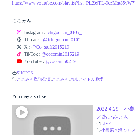
https://www.youtube.com/playlist?list=PLZejTL-9czMqt85
ここみん
Instagram :
ichigochan_0105_
Threads :
@ichigochan_0105_
X :
@Co_stuff2015219
TikTok :
@cocomin2015219
YouTube :
@cocomin0219
SHORTS
ここみん単独公演
,
ここみん
,
東京アイドル劇場
You may also like
2022.4.29
／あいみょん」
LIVE
小島菜々海
,
ソロ