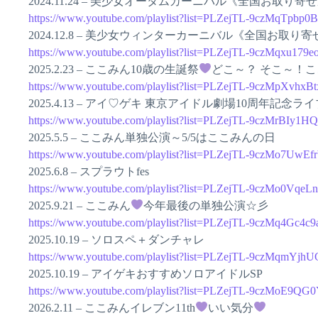
2024.11.24 – 美少女オータムカーニバル《全国お取り寄
https://www.youtube.com/playlist?list=PLZejTL-9czMqTp
2024.12.8 – 美少女ウィンターカーニバル《全国お取り
https://www.youtube.com/playlist?list=PLZejTL-9czMqxu1
2025.2.23 – ここみん10歳の生誕祭
どこ～？ そこ～！こ
https://www.youtube.com/playlist?list=PLZejTL-9czMpXvhx
2025.4.13 – アイ♡ゲキ 東京アイドル劇場10周年記念ライ
https://www.youtube.com/playlist?list=PLZejTL-9czMrBIy1
2025.5.5 – ここみん単独公演～5/5はここみんの日
https://www.youtube.com/playlist?list=PLZejTL-9czMo7Uw
2025.6.8 – スプラウトfes
https://www.youtube.com/playlist?list=PLZejTL-9czMo0Vq
2025.9.21 – ここみん
今年最後の単独公演☆彡
https://www.youtube.com/playlist?list=PLZejTL-9czMq4Gc
2025.10.19 – ソロスペ＋ダンチャレ
https://www.youtube.com/playlist?list=PLZejTL-9czMq
2025.10.19 – アイゲキおすすめソロアイドルSP
https://www.youtube.com/playlist?list=PLZejTL-9czMoE9
2026.2.11 – ここみんイレブン11th
いい気分