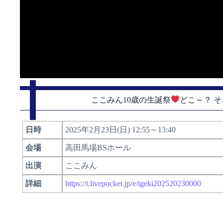
ここみん10歳の生誕祭
どこ～？ そ
日時
2025年2月23日(日) 12:55～13:40
会場
高田馬場BSホール
出演
ここみん
詳細
https://t.livepocket.jp/e/igeki202520230000