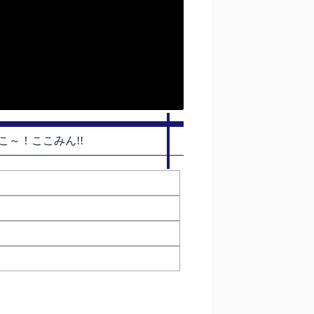
こ～！ここみん!!