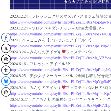
★☆★ ここみん 関連動画
2023.12.24 – フレッシュクリスマスSP〜スタジェ解散公演
https://www.youtube.com/playlist?list=PLZejTL-9czMojot
2023.12.24 – ソロスペ＋ダンチャレ～Xmas大増量SP～
https://www.youtube.com/playlist?list=PLZejTL-9czMosk14
2024.1.21 – ここみん【フレッシュアイドルSP】
https://www.youtube.com/playlist?list=PLZejTL-9czMpG
2024.3.24 – みんなのアイゲキ
フェスティバル
https://www.youtube.com/playlist?list=PLZejTL-9czMr_V
2024.6.16 – フレッシュアイドルSP
https://www.youtube.com/playlist?list=PLZejTL-9czMpBoa
2024.8.25 – 美少女サマーカーニバル《全国お取り寄せ厳
https://www.youtube.com/playlist?list=PLZejTL-9czMpYg
2024.9.14 – みんなのアイゲキ
フェスティバル 秋の8時
https://www.youtube.com/playlist?list=PLZejTL-9czMqTP
2024.10.27 – ここみん初の単独公演～どこ～？そこ～！こ
https://www.youtube.com/playlist?list=PLZejTL-9czMpiK7