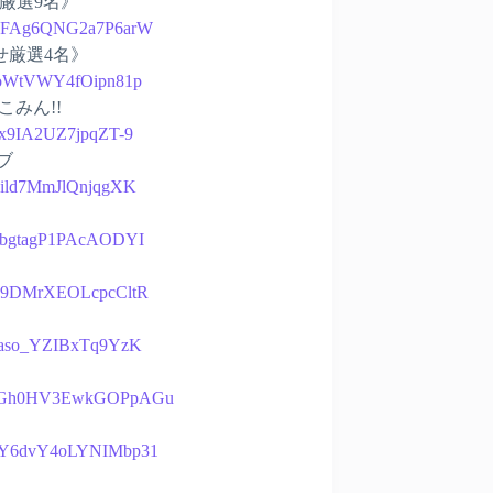
せ厳選9名》
bp0BFAg6QNG2a7P6arW
寄せ厳選4名》
79eoWtVWY4fOipn81p
こみん!!
Btx9IA2UZ7jpqZT-9
ブ
HQild7MmJlQnjqgXK
EfrbgtagP1PAcAODYI
eLn9DMrXEOLcpcCltR
4c9aso_YZIBxTq9YzK
mYjhUGh0HV3EwkGOPpAGu
QG0Y6dvY4oLYNIMbp31