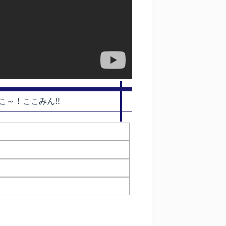
こ～！ここみん!!