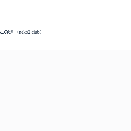
コ
ン
テ
ン
ツ
ᓚᘏᗢ² 〈neko2.club〉
へ
ス
キ
ッ
プ