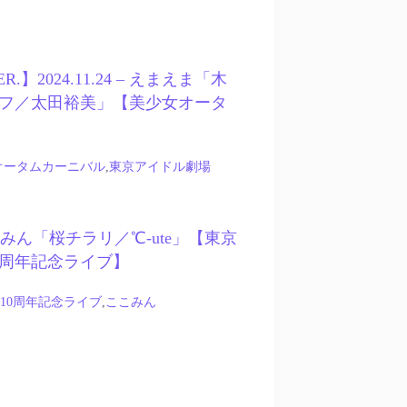
ER.】2024.11.24 – えまえま「木
フ／太田裕美」【美少女オータ
オータムカーニバル
,
東京アイドル劇場
– ここみん「桜チラリ／℃-ute」【東京
0周年記念ライブ】
10周年記念ライブ
,
ここみん