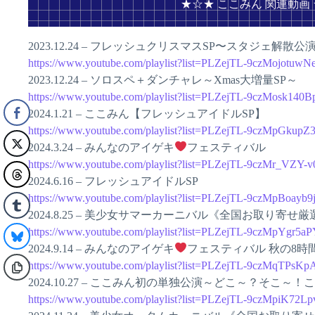
★☆★ ここみん 関連動画
2023.12.24 – フレッシュクリスマスSP〜スタジェ解散公演
https://www.youtube.com/playlist?list=PLZejTL-9czMojot
2023.12.24 – ソロスペ＋ダンチャレ～Xmas大増量SP～
https://www.youtube.com/playlist?list=PLZejTL-9czMosk14
2024.1.21 – ここみん【フレッシュアイドルSP】
https://www.youtube.com/playlist?list=PLZejTL-9czMpG
2024.3.24 – みんなのアイゲキ
フェスティバル
https://www.youtube.com/playlist?list=PLZejTL-9czMr_V
2024.6.16 – フレッシュアイドルSP
https://www.youtube.com/playlist?list=PLZejTL-9czMpBoa
2024.8.25 – 美少女サマーカーニバル《全国お取り寄せ厳
https://www.youtube.com/playlist?list=PLZejTL-9czMpYg
2024.9.14 – みんなのアイゲキ
フェスティバル 秋の8時
https://www.youtube.com/playlist?list=PLZejTL-9czMqTP
2024.10.27 – ここみん初の単独公演～どこ～？そこ～！こ
https://www.youtube.com/playlist?list=PLZejTL-9czMpiK7