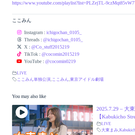
https://www.youtube.com/playlist?list=PLZejTL-9czMqt85
ここみん
Instagram :
ichigochan_0105_
Threads :
@ichigochan_0105_
X :
@Co_stuff2015219
TikTok :
@cocomin2015219
YouTube :
@cocomin0219
LIVE
ここみん単独公演
,
ここみん
,
東京アイドル劇場
You may also like
2025.7.29
【Kabukicho Str
LIVE
大東まみ
,
Kabukich