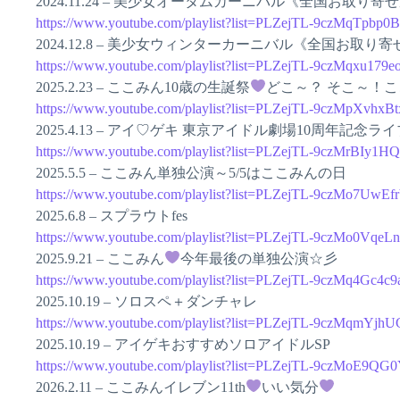
2024.11.24 – 美少女オータムカーニバル《全国お取り寄
https://www.youtube.com/playlist?list=PLZejTL-9czMqTp
2024.12.8 – 美少女ウィンターカーニバル《全国お取り
https://www.youtube.com/playlist?list=PLZejTL-9czMqxu1
2025.2.23 – ここみん10歳の生誕祭
どこ～？ そこ～！こ
https://www.youtube.com/playlist?list=PLZejTL-9czMpXvhx
2025.4.13 – アイ♡ゲキ 東京アイドル劇場10周年記念ライ
https://www.youtube.com/playlist?list=PLZejTL-9czMrBIy1
2025.5.5 – ここみん単独公演～5/5はここみんの日
https://www.youtube.com/playlist?list=PLZejTL-9czMo7Uw
2025.6.8 – スプラウトfes
https://www.youtube.com/playlist?list=PLZejTL-9czMo0Vq
2025.9.21 – ここみん
今年最後の単独公演☆彡
https://www.youtube.com/playlist?list=PLZejTL-9czMq4Gc
2025.10.19 – ソロスペ＋ダンチャレ
https://www.youtube.com/playlist?list=PLZejTL-9czMq
2025.10.19 – アイゲキおすすめソロアイドルSP
https://www.youtube.com/playlist?list=PLZejTL-9czMoE9
2026.2.11 – ここみんイレブン11th
いい気分