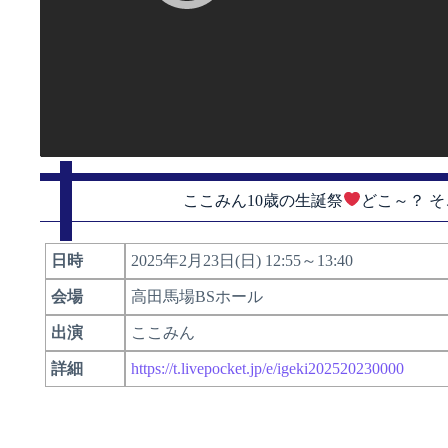
ここみん10歳の生誕祭
どこ～？ そ
日時
2025年2月23日(日) 12:55～13:40
会場
高田馬場BSホール
出演
ここみん
詳細
https://t.livepocket.jp/e/igeki202520230000