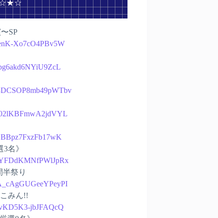
 ☆★☆
〜SP
uwNenK-Xo7cO4PBv5W
0Bpg6akd6NYiU9ZcL
kupZ3DCSOP8mb49pWTbv
ZY-v02lKBFmwA2jdVYL
yb9jBBpz7FxzFb17wK
選3名》
r5aPYFDdKMNfPWlJpRx
間半祭り
sKpA_cAgGUGeeYPeyPI
こみん!!
2LpvKD5K3-jbJFAQcQ