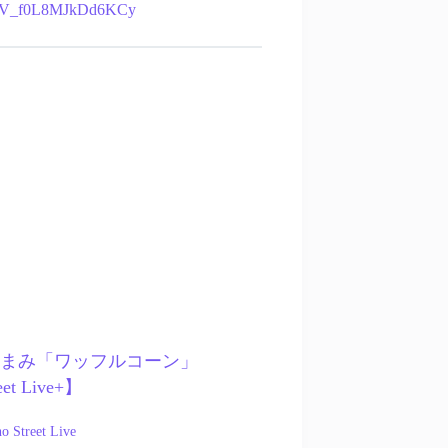
vW7V_f0L8MJkDd6KCy
 – 大東まみ「ワッフルコーン」
eet Live+】
o Street Live