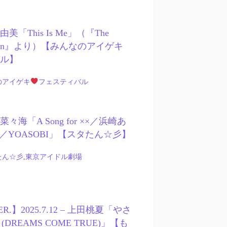
長真由美「This Is Me」（『The
howman』より）【みんなのアイゲキ
バル】
のアイゲキ
フェスティバル
 小島菜々海「A Song for ××／浜崎あ
／YOASOBI」【スタたん☆彡】
たん☆彡
,
東京アイドル劇場
ER.】2025.7.12 – 上田桃夏「やさ
DREAMS COME TRUE)」【も