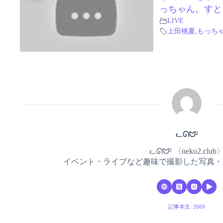
っちゃん。す
LIVE
上田桃夏
,
もっち
ᓚᘏᗢ²
ᓚᘏᗢ² 〈neko2.club
イベント・ライブなど趣味で撮影した写真・
記事本文: 2669