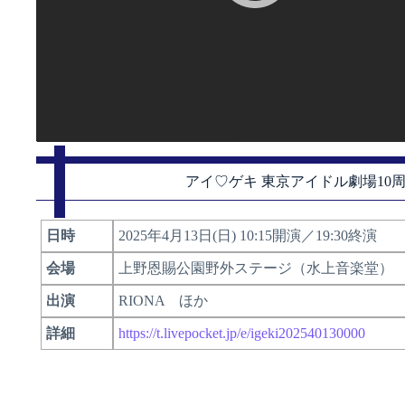
アイ♡ゲキ 東京アイドル劇場10
日時
2025年4月13日(日) 10:15開演／19:30終演
会場
上野恩賜公園野外ステージ（水上音楽堂）
出演
RIONA ほか
詳細
https://t.livepocket.jp/e/igeki202540130000