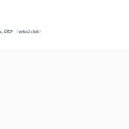
コ
ン
テ
ン
ツ
ᓚᘏᗢ² 〈neko2.club〉
へ
ス
キ
ッ
プ