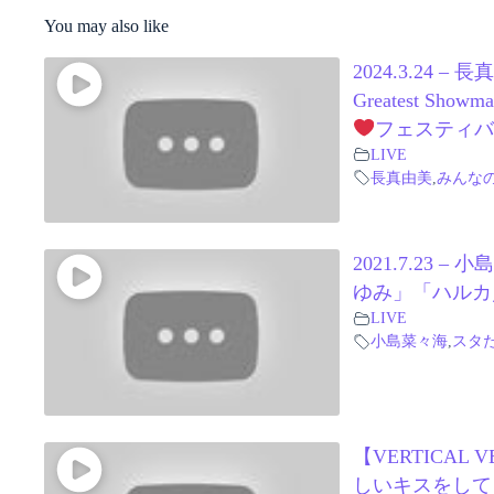
You may also like
2024.3.24 – 
Greatest S
フェスティ
LIVE
長真由美
,
みんな
2021.7.23 –
ゆみ」「ハルカ
LIVE
小島菜々海
,
スタ
【VERTICAL V
しいキスをして (