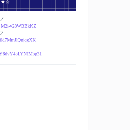
☆★☆
ブ
bTl_M2i-v28WBBkKZ
ブ
HQild7MmJlQnjqgXK
QG0Y6dvY4oLYNIMbp31