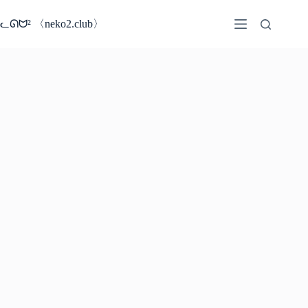
コ
ン
ᓚᘏᗢ² 〈neko2.club〉
テ
ン
ツ
へ
ス
キ
ッ
プ