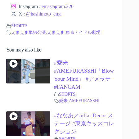
Instagram :
emastagram.220
X :
@hashimoto_ema
SHORTS
えまえま単独公演
,
えまえま
,
東京アイドル劇場
You may also like
#愛来
#AMEFURASSHI「Blow
Your Mind」 #アメラテ
#FANCAM
SHORTS
愛来
,
AMEFURASSHI
#ななあ／inflat Decor ス
テージ #東京キッズコレ
クション
SHORTS