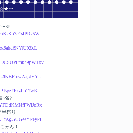
 ☆★☆
〜SP
uwNenK-Xo7cO4PBv5W
0Bpg6akd6NYiU9ZcL
kupZ3DCSOP8mb49pWTbv
ZY-v02lKBFmwA2jdVYL
yb9jBBpz7FxzFb17wK
選3名》
r5aPYFDdKMNfPWlJpRx
間半祭り
sKpA_cAgGUGeeYPeyPI
こみん!!