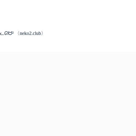
コ
ン
テ
ン
ツ
ᓚᘏᗢ² 〈neko2.club〉
へ
ス
キ
ッ
プ