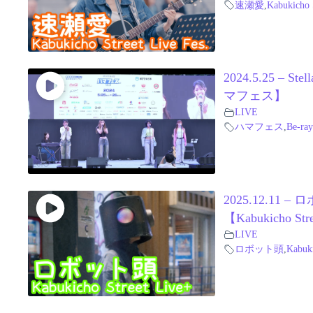
速瀬愛
,
Kabukicho 
2024.5.25 – 
マフェス】
LIVE
ハマフェス
,
Be-ray
2025.12.1
【Kabukicho Str
LIVE
ロボット頭
,
Kabuki