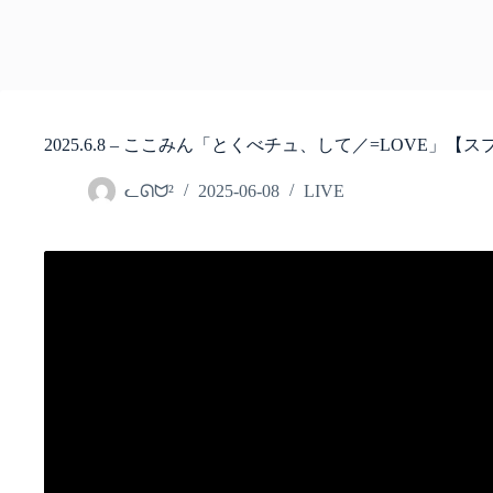
2025.6.8 – ここみん「とくべチュ、して／=LOVE」【ス
ᓚᘏᗢ²
2025-06-08
LIVE