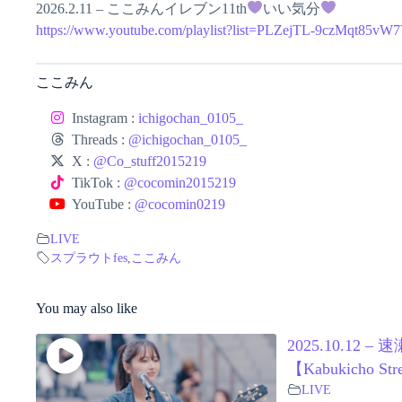
2026.2.11 – ここみんイレブン11th
いい気分
https://www.youtube.com/playlist?list=PLZejTL-9czMqt85
ここみん
Instagram :
ichigochan_0105_
Threads :
@ichigochan_0105_
X :
@Co_stuff2015219
TikTok :
@cocomin2015219
YouTube :
@cocomin0219
LIVE
スプラウトfes
,
ここみん
You may also like
2025.10.1
【Kabukicho Str
LIVE