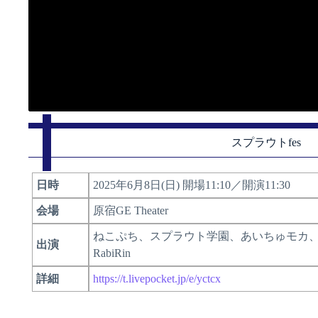
スプラウトfes
日時
2025年6月8日(日) 開場11:10／開演11:30
会場
原宿GE Theater
ねこぷち、スプラウト学園、あいちゅモカ、S
出演
RabiRin
詳細
https://t.livepocket.jp/e/yctcx