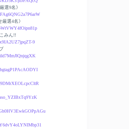
2LpvKD5K3-jbJFAQcQ
せ厳選9名》
bp0BFAg6QNG2a7P6arW
寄せ厳選4名》
79eoWtVWY4fOipn81p
こみん!!
Btx9IA2UZ7jpqZT-9
ブ
HQild7MmJlQnjqgXK
EfrbgtagP1PAcAODYI
eLn9DMrXEOLcpcCltR
4c9aso_YZIBxTq9YzK
mYjhUGh0HV3EwkGOPpAGu
QG0Y6dvY4oLYNIMbp31