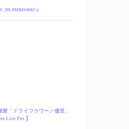
vW7V_f0L8MJkDd6KCy
2 – 速瀬愛「ドライフラワー／優里」
eet Live Fes.】