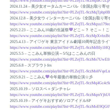
https://www.youtube.com/playlist?list=PLZejTL-9czMpiK7
2024.11.24 – 美少女オータムカーニバル《全国お取り寄
https://www.youtube.com/playlist?list=PLZejTL-9czMqTp
2024.12.8 – 美少女ウィンターカーニバル《全国お取り
https://www.youtube.com/playlist?list=PLZejTL-9czMqxu1
2025.2.23 – ここみん10歳の生誕祭
どこ～？ そこ～！こ
https://www.youtube.com/playlist?list=PLZejTL-9czMpXvhx
2025.4.13 – アイ♡ゲキ 東京アイドル劇場10周年記念ライ
https://www.youtube.com/playlist?list=PLZejTL-9czMrBIy1
2025.5.5 – ここみん単独公演～5/5はここみんの日
https://www.youtube.com/playlist?list=PLZejTL-9czMo7Uw
2025.6.8 – スプラウトfes
https://www.youtube.com/playlist?list=PLZejTL-9czMo0Vq
2025.9.21 – ここみん
今年最後の単独公演☆彡
https://www.youtube.com/playlist?list=PLZejTL-9czMq4Gc
2025.10.19 – ソロスペ＋ダンチャレ
https://www.youtube.com/playlist?list=PLZejTL-9czMq
2025.10.19 – アイゲキおすすめソロアイドルSP
https://www.youtube.com/playlist?list=PLZejTL-9czMoE9