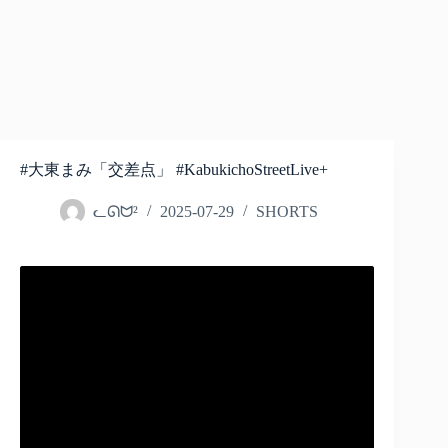
#大東まみ「交差点」 #KabukichoStreetLive+
ᓚᘏᗢ²
2025-07-29
SHORTS