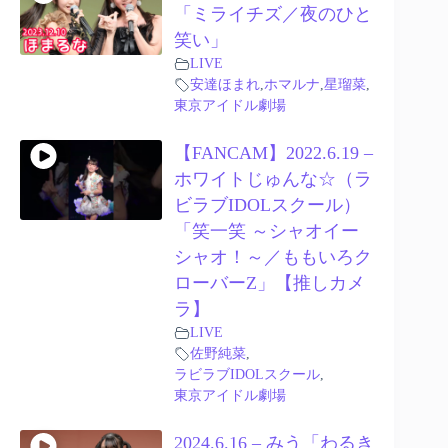
「ミライチズ／夜のひと
笑い」
LIVE
安達ほまれ
,
ホマルナ
,
星瑠菜
,
東京アイドル劇場
【FANCAM】2022.6.19 –
ホワイトじゅんな☆（ラ
ビラブIDOLスクール）
「笑一笑 ～シャオイー
シャオ！～／ももいろク
ローバーZ」【推しカメ
ラ】
LIVE
佐野純菜
,
ラビラブIDOLスクール
,
東京アイドル劇場
2024.6.16 – みう「わるき