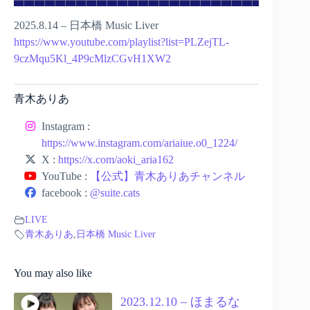
2025.8.14 – 日本橋 Music Liver
https://www.youtube.com/playlist?list=PLZejTL-
9czMqu5Kl_4P9cMlzCGvH1XW2
青木ありあ
Instagram :
https://www.instagram.com/ariaiue.o0_1224/
X :
https://x.com/aoki_aria162
YouTube :
【公式】青木ありあチャンネル
facebook :
@suite.cats
LIVE
青木ありあ
,
日本橋 Music Liver
You may also like
2023.12.10 – ほまるな