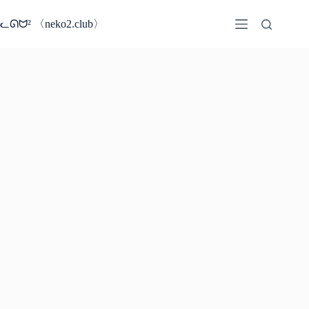
コ
ン
ᓚᘏᗢ² 〈neko2.club〉
テ
ン
ツ
へ
ス
キ
ッ
プ