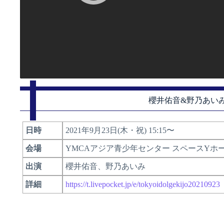
櫻井佑音&野乃あい
日時
2021年9月23日(木・祝) 15:15〜
会場
YMCAアジア青少年センター スペースYホ
出演
櫻井佑音、野乃あいみ
詳細
https://t.livepocket.jp/e/tokyoidolgekijo20210923