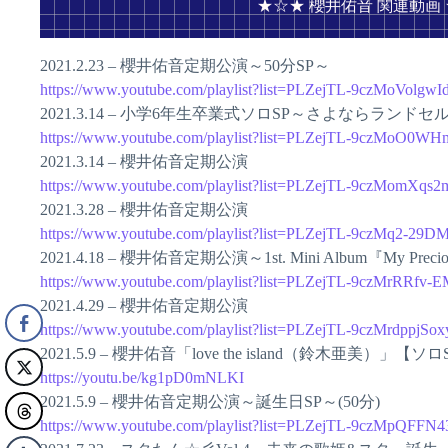
★☆★ 櫻井佑音 関連動画
2021.2.23 – 櫻井佑音定期公演～50分SP～
https://www.youtube.com/playlist?list=PLZejTL-9czMoVol
2021.3.14 – 小学6年生卒業式ソロSP～さよならランドセ
https://www.youtube.com/playlist?list=PLZejTL-9czMoO
2021.3.14 – 櫻井佑音定期公演
https://www.youtube.com/playlist?list=PLZejTL-9czMomXq
2021.3.28 – 櫻井佑音定期公演
https://www.youtube.com/playlist?list=PLZejTL-9czMq2-2
2021.4.18 – 櫻井佑音定期公演～1st. Mini Album『My Pr
https://www.youtube.com/playlist?list=PLZejTL-9czMrRR
2021.4.29 – 櫻井佑音定期公演
https://www.youtube.com/playlist?list=PLZejTL-9czMrdppjSo
2021.5.9 – 櫻井佑音「love the island（鈴木亜美）」【ソロ
https://youtu.be/kg1pD0mNLKI
2021.5.9 – 櫻井佑音定期公演～誕生日SP～(50分)
https://www.youtube.com/playlist?list=PLZejTL-9czMpQFF