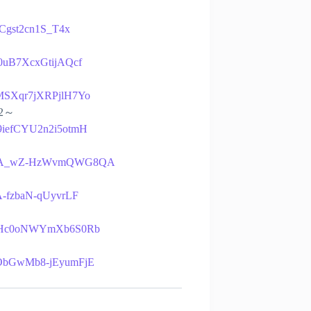
rCCgst2cn1S_T4x
d-0uB7XcxGtijAQcf
VTMSXqr7jXRPjlH7Yo
22～
99iefCYU2n2i5otmH
C0bSBA_wZ-HzWvmQWG8QA
kA-fzbaN-qUyvrLF
NuJNHc0oNWYmXb6S0Rb
B-ObGwMb8-jEyumFjE