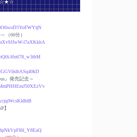
 ☆★☆
gwIdO6woD5YoFWYtjN
ル～（60分）
0WHmXv9JJwW-l7aXKkhA
s2mQ0i-Hn678_w3tbM
9DMGGVilstbASq40kD
ecious』発売記念～
fv-EMmPHHEmJ50XEzVv
xycjqiWcsKldbiB
SP】
N43pNkVpFI6l_Y8EaQ