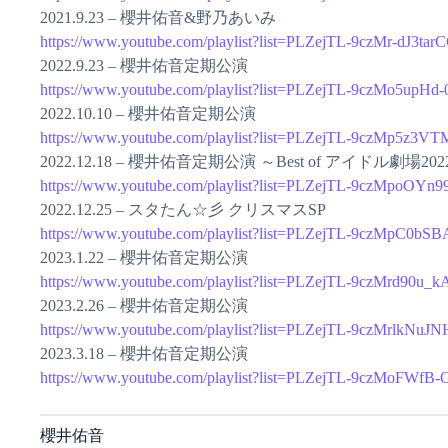
2021.9.23 – 櫻井佑音&野乃あいみ
https://www.youtube.com/playlist?list=PLZejTL-9czMr-dJ3ta
2022.9.23 – 櫻井佑音定期公演
https://www.youtube.com/playlist?list=PLZejTL-9czMo5upH
2022.10.10 – 櫻井佑音定期公演
https://www.youtube.com/playlist?list=PLZejTL-9czMp5z3
2022.12.18 – 櫻井佑音定期公演 ～Best of アイドル劇場20
https://www.youtube.com/playlist?list=PLZejTL-9czMpoOYn
2022.12.25 – スタたん☆彡 クリスマスSP
https://www.youtube.com/playlist?list=PLZejTL-9czMp
2023.1.22 – 櫻井佑音定期公演
https://www.youtube.com/playlist?list=PLZejTL-9czMrd90u_
2023.2.26 – 櫻井佑音定期公演
https://www.youtube.com/playlist?list=PLZejTL-9czMrlk
2023.3.18 – 櫻井佑音定期公演
https://www.youtube.com/playlist?list=PLZejTL-9czMoFWf
櫻井佑音