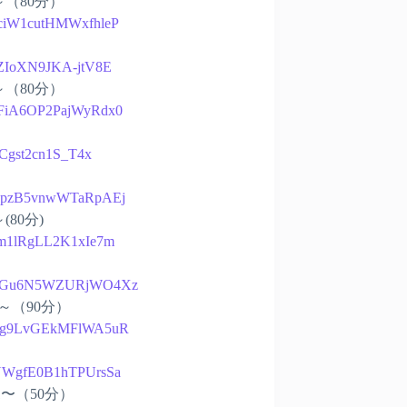
生～（80分）
muciW1cutHMWxfhleP
rbZIoXN9JKA-jtV8E
生～（80分）
LfFiA6OP2PajWyRdx0
rCCgst2cn1S_T4x
Oxm9pzB5vnwWTaRpAEj
(80分)
6Tm1lRgLL2K1xIe7m
Da8gkGu6N5WZURjWO4Xz
生～（90分）
7Dovg9LvGEkMFlWA5uR
MjUWgfE0B1hTPUrsSa
21〜（50分）