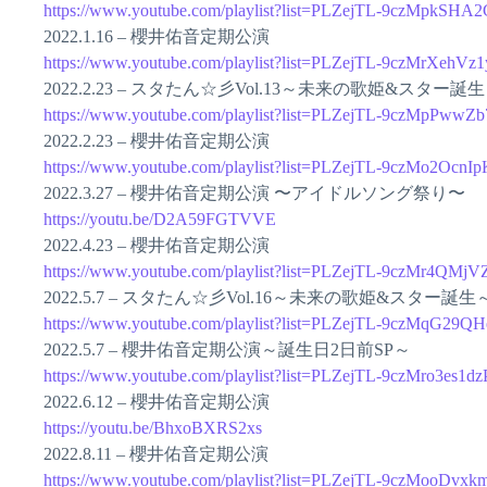
https://www.youtube.com/playlist?list=PLZejTL-9czMpkSH
2022.1.16 – 櫻井佑音定期公演
https://www.youtube.com/playlist?list=PLZejTL-9czMrXeh
2022.2.23 – スタたん☆彡Vol.13～未来の歌姫&スター誕
https://www.youtube.com/playlist?list=PLZejTL-9czMpPw
2022.2.23 – 櫻井佑音定期公演
https://www.youtube.com/playlist?list=PLZejTL-9czMo2Ocn
2022.3.27 – 櫻井佑音定期公演 〜アイドルソング祭り〜
https://youtu.be/D2A59FGTVVE
2022.4.23 – 櫻井佑音定期公演
https://www.youtube.com/playlist?list=PLZejTL-9czMr4QM
2022.5.7 – スタたん☆彡Vol.16～未来の歌姫&スター誕生
https://www.youtube.com/playlist?list=PLZejTL-9czMqG
2022.5.7 – 櫻井佑音定期公演～誕生日2日前SP～
https://www.youtube.com/playlist?list=PLZejTL-9czMro3es1
2022.6.12 – 櫻井佑音定期公演
https://youtu.be/BhxoBXRS2xs
2022.8.11 – 櫻井佑音定期公演
https://www.youtube.com/playlist?list=PLZejTL-9czMooDvx