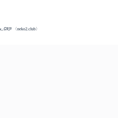
コ
ン
テ
ン
ツ
ᓚᘏᗢ² 〈neko2.club〉
へ
ス
キ
ッ
プ