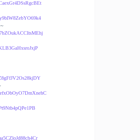
A2CaexGr4DSsRgcBEt
Vz1y9bIW8ZebYO69k4
生～
wZb7bZOukACCItsMEhj
IpKLB3GaHxsroJxjP
jVZ8gFfJV2Os28kjDY
～
29QHefxObOyO7DmXnehC
dzPt9Ntb4pQPe1PB
kma5CZloJd88ch4Cr