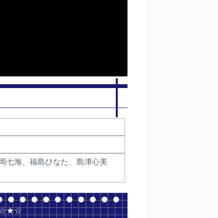
MI、竹岡七海、福島ひなた、島津心美
 ☆★☆