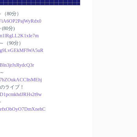
生～（80分）
LfFiA6OP2PajWyRdx0
(80分)
6Tm1lRgLL2K1xIe7m
生～（90分）
7Dovg9LvGEkMFlWA5uR
yBln3jrJxRydcQ3r
生～
wZb7bZOukACCItsMEhj
だけのライブ！
4G6D1pcmkhdJRHs2t9w
～
29QHefxObOyO7DmXnehC