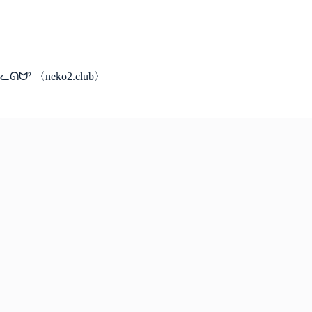
コ
ン
テ
ン
ツ
ᓚᘏᗢ² 〈neko2.club〉
へ
ス
キ
ッ
プ