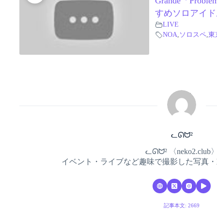
Grande「Probl
すめソロアイド
LIVE
NOA
,
ソロスペ
,
東
ᓚᘏᗢ²
ᓚᘏᗢ² 〈neko2.club
イベント・ライブなど趣味で撮影した写真・
記事本文: 2669