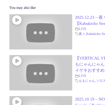
You may also like
2025.12.23 – 
【Kabukicho Str
LIVE
夜々
,
Kabukicho Str
【VERTICAL V
もにゃんにゃん
イゲキおすすめ
LIVE
ももにゃん
,
ソロ
2025.10.19 – N