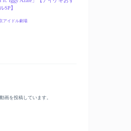
em ft. Iggy Azale」【アイゲキおす
ルSP】
京アイドル劇場
〉
動画を投稿しています。