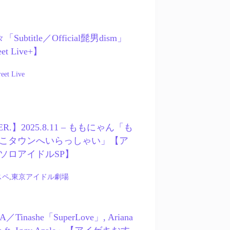
夜々「Subtitle／Official髭男dism」
eet Live+】
eet Live
ER.】2025.8.11 – ももにゃん「も
こタウンへいらっしゃい」【ア
ソロアイドルSP】
スペ
,
東京アイドル劇場
OA／Tinashe「SuperLove」, Ariana