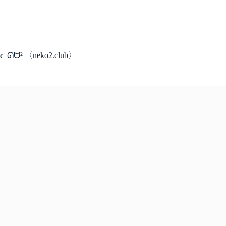
コ
ン
テ
ン
ツ
ᓚᘏᗢ² 〈neko2.club〉
へ
ス
キ
ッ
プ