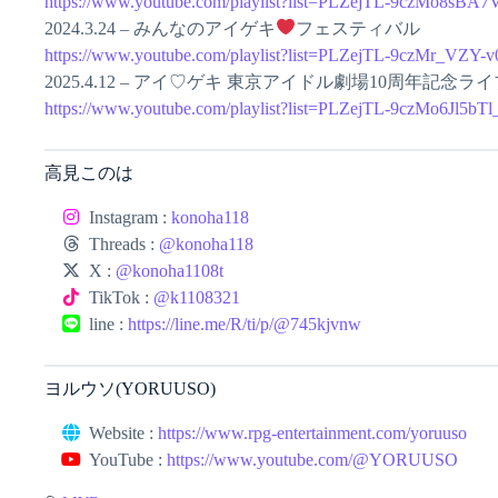
https://www.youtube.com/playlist?list=PLZejTL-9czMo8sBA
2024.3.24 – みんなのアイゲキ
フェスティバル
https://www.youtube.com/playlist?list=PLZejTL-9czMr_V
2025.4.12 – アイ♡ゲキ 東京アイドル劇場10周年記念ライ
https://www.youtube.com/playlist?list=PLZejTL-9czMo6Jl5
高見このは
Instagram :
konoha118
Threads :
@konoha118
X :
@konoha1108t
TikTok :
@k1108321
line :
https://line.me/R/ti/p/@745kjvnw
ヨルウソ(YORUUSO)
Website :
https://www.rpg-entertainment.com/yoruuso
YouTube :
https://www.youtube.com/@YORUUSO