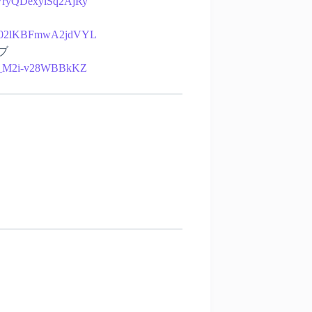
7VryQDexylSq2AjRy
ZY-v02lKBFmwA2jdVYL
ブ
bTl_M2i-v28WBBkKZ