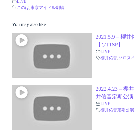
LIVE
このは
,
東京アイドル劇場
You may also like
2021.5.9 – 櫻
【ソロSP】
LIVE
櫻井佑音
,
ソロス
2022.4.23 – 
井佑音定期公演
LIVE
櫻井佑音定期公演