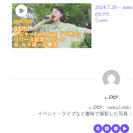
2024.7.20 –
LIVE
asmi
ᓚᘏᗢ²
ᓚᘏᗢ² 〈neko2.club
イベント・ライブなど趣味で撮影した写真・