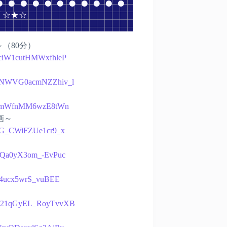
 ☆★☆
生～（80分）
muciW1cutHMWxfhleP
KPVNWVG0acmNZZhiv_l
u4nzmWfnMM6wzE8tWn
画～
AvvG_CWiFZUe1cr9_x
C4ZQa0yX3om_-EvPuc
s-p4ucx5wrS_vuBEE
R1OD21qGyEL_RoyTvvXB