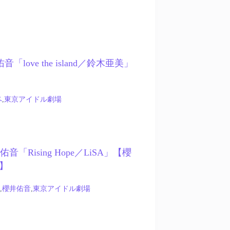
井佑音「love the island／鈴木亜美」
ペ
,
東京アイドル劇場
櫻井佑音「Rising Hope／LiSA」【櫻
】
,
櫻井佑音
,
東京アイドル劇場