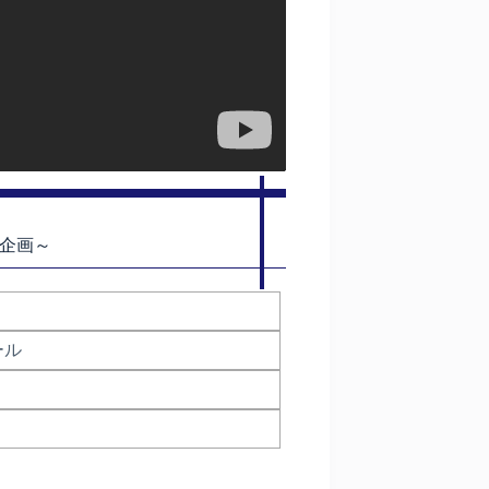
企画～
ール