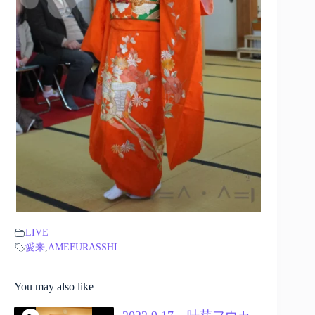
LIVE
愛来
,
AMEFURASSHI
You may also like