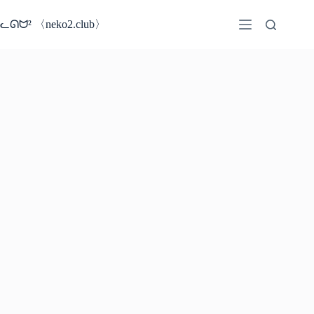
コ
ン
ᓚᘏᗢ² 〈neko2.club〉
テ
ン
ツ
へ
ス
キ
ッ
プ