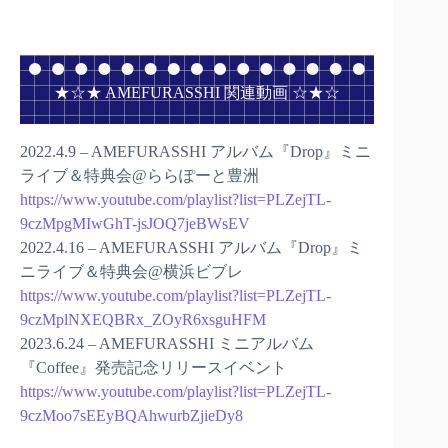
★☆★ AMEFURASSHI 関連動画 ☆★☆
2022.4.9 – AMEFURASSHI アルバム『Drop』ミニ
ライブ＆特典会@ららぽーと豊洲
https://www.youtube.com/playlist?list=PLZejTL-
9czMpgMIwGhT-jsJOQ7jeBWsEV
2022.4.16 – AMEFURASSHI アルバム『Drop』ミ
ニライブ＆特典会@横浜ビブレ
https://www.youtube.com/playlist?list=PLZejTL-
9czMplNXEQBRx_ZOyR6xsguHFM
2023.6.24 – AMEFURASSHI ミニアルバム
『Coffee』発売記念リリースイベント
https://www.youtube.com/playlist?list=PLZejTL-
9czMoo7sEEyBQAhwurbZjieDy8