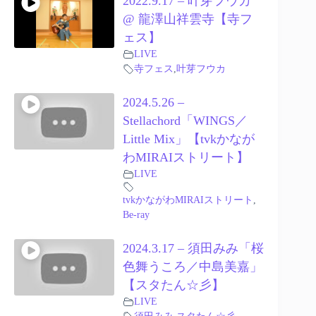
2022.9.17 – 叶芽フウカ
@ 龍澤山祥雲寺【寺フ
ェス】
LIVE
寺フェス
,
叶芽フウカ
2024.5.26 –
Stellachord「WINGS／
Little Mix」【tvkかなが
わMIRAIストリート】
LIVE
tvkかながわMIRAIストリート
,
Be-ray
2024.3.17 – 須田みみ「桜
色舞うころ／中島美嘉」
【スタたん☆彡】
LIVE