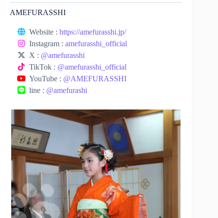
AMEFURASSHI
Website :
https://amefurasshi.jp/
Instagram :
amefurasshi_official
X :
@amefurasshi
TikTok :
@amefurasshi_official
YouTube :
@AMEFURASSHI
line :
@amefurashi