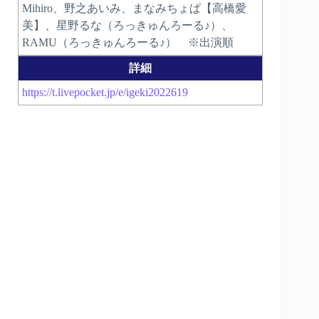
Mihiro、野之あいみ、まなみちょぱ【高橋愛
美】、星野るな（ろっきゅんろーる♪）、
RAMU（ろっきゅんろーる♪） ※出演順
詳細
https://t.livepocket.jp/e/igeki2022619