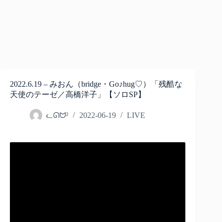
2022.6.19 – みおん（bridge・Go♪hug♡）「残酷な
天使のテーゼ／高橋洋子」【ソロSP】
ᓚᘏᗢ²
2022-06-19
LIVE