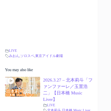
LIVE
みおん
,
ソロスペ
,
東京アイドル劇場
You may also like
2026.3.27 – 北本莉斗「フ
ァンファーレ／玉置浩
二」【日本橋 Music
Liver】
LIVE
北本莉斗
,
日本橋 Music Liver