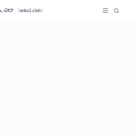
コ
ン
ᓚᘏᗢ² 〈neko2.club〉
テ
ン
ツ
へ
ス
キ
ッ
プ