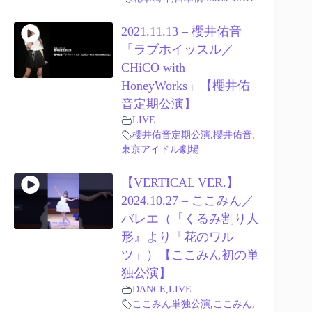
2021.11.13 – 櫻井佑音
「ラブホイッスル／
CHiCO with
HoneyWorks」【櫻井佑
音定期公演】
LIVE
櫻井佑音定期公演
,
櫻井佑音
,
東京アイドル劇場
【VERTICAL VER.】
2024.10.27 – ここみん／
バレエ（『くるみ割り人
形』より「花のワル
ツ」）【ここみん初の単
独公演】
DANCE
,
LIVE
ここみん単独公演
,
ここみん
,