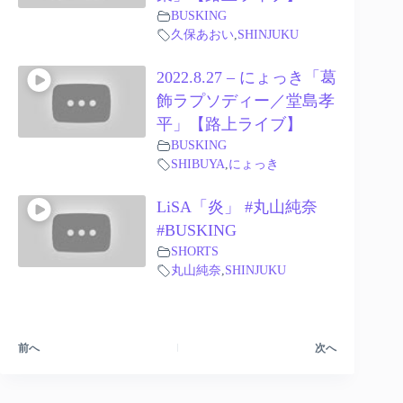
BUSKING
久保あおい
,
SHINJUKU
2022.8.27 – にょっき「葛
飾ラプソディー／堂島孝
平」【路上ライブ】
BUSKING
SHIBUYA
,
にょっき
LiSA「炎」 #丸山純奈
#BUSKING
SHORTS
丸山純奈
,
SHINJUKU
前へ
次へ