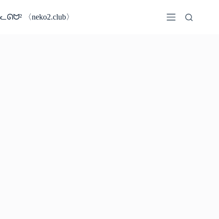
コ
ン
ᓚᘏᗢ² 〈neko2.club〉
テ
ン
ツ
へ
ス
キ
ッ
プ