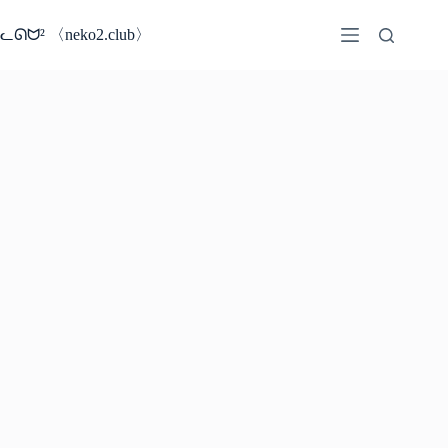
コ
ン
ᓚᘏᗢ² 〈neko2.club〉
テ
ン
ツ
へ
ス
キ
ッ
プ