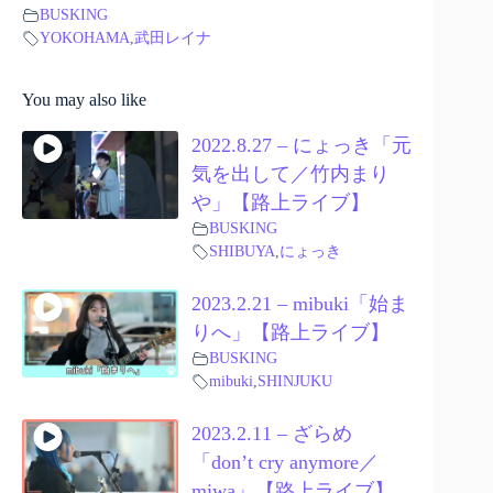
BUSKING
YOKOHAMA
,
武田レイナ
You may also like
2022.8.27 – にょっき「元
気を出して／竹内まり
や」【路上ライブ】
BUSKING
SHIBUYA
,
にょっき
2023.2.21 – mibuki「始ま
りへ」【路上ライブ】
BUSKING
mibuki
,
SHINJUKU
2023.2.11 – ざらめ
「don’t cry anymore／
miwa」【路上ライブ】