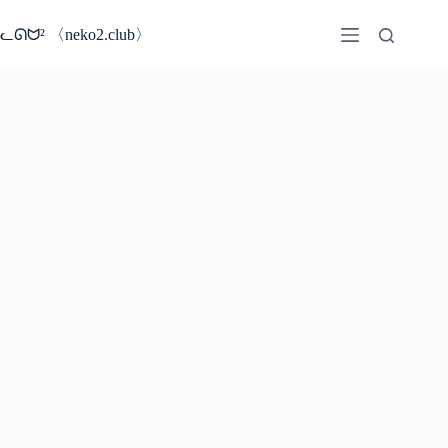
コ
ン
ᓚᘏᗢ² 〈neko2.club〉
テ
ン
ツ
へ
ス
キ
ッ
プ