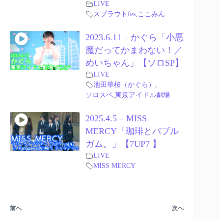
LIVE
スプラウトfes
,
ここみん
2023.6.11 – かぐら「小悪
魔だってかまわない！／
めいちゃん」【ソロSP】
LIVE
池田華桜（かぐら）
,
ソロスペ
,
東京アイドル劇場
2025.4.5 – MISS
MERCY「珈琲とバブル
ガム。」【7UP7 】
LIVE
MISS MERCY
前へ
次へ