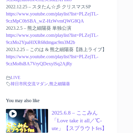
2022.12.25 – スタたん☆彡 クリスマスSP
https://www.youtube.com/playlist?list=PLZejTL-
9czMpC0bSBA_wZ-HzWvmQWG8QA
2023.2.5 – 熊之細陽葵 単独公演
https://www.youtube.com/playlist?list=PLZejTL-
9czMo2YpaHlXR68dmgac9m3M2b
2023.2.25 – このは & 熊之細陽葵【路上ライブ】
https://www.youtube.com/playlist?list=PLZejTL-
9czMo8sBA7VryQDexylSq2AjRy
LIVE
韓日市民交流マダン
,
熊之細陽葵
You may also like
2025.6.8 – ここみん
「Love take it all／℃-
ute」【スプラウトfes】