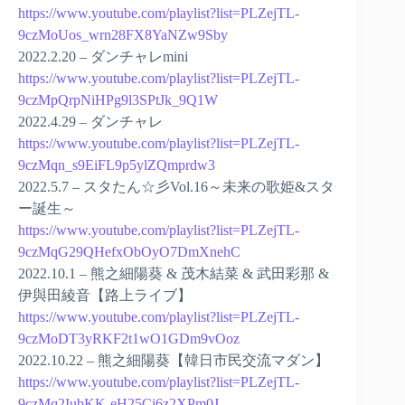
https://www.youtube.com/playlist?list=PLZejTL-
9czMoUos_wrn28FX8YaNZw9Sby
2022.2.20 – ダンチャレmini
https://www.youtube.com/playlist?list=PLZejTL-
9czMpQrpNiHPg9l3SPtJk_9Q1W
2022.4.29 – ダンチャレ
https://www.youtube.com/playlist?list=PLZejTL-
9czMqn_s9EiFL9p5ylZQmprdw3
2022.5.7 – スタたん☆彡Vol.16～未来の歌姫&スタ
ー誕生～
https://www.youtube.com/playlist?list=PLZejTL-
9czMqG29QHefxObOyO7DmXnehC
2022.10.1 – 熊之細陽葵 & 茂木結菜 & 武田彩那 &
伊與田綾音【路上ライブ】
https://www.youtube.com/playlist?list=PLZejTL-
9czMoDT3yRKF2t1wO1GDm9vOoz
2022.10.22 – 熊之細陽葵【韓日市民交流マダン】
https://www.youtube.com/playlist?list=PLZejTL-
9czMq2IubKK-eH25Ci6z2XPm0J