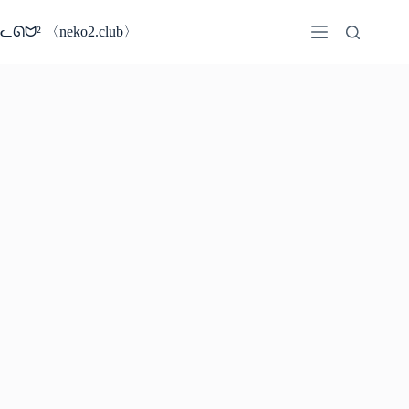
コ
ン
ᓚᘏᗢ² 〈neko2.club〉
テ
ン
ツ
へ
ス
キ
ッ
プ