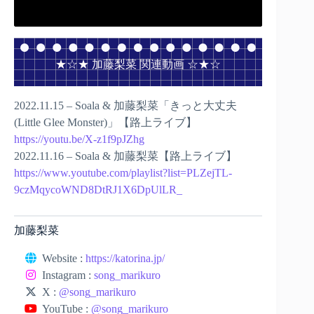
★☆★ 加藤梨菜 関連動画 ☆★☆
2022.11.15 – Soala & 加藤梨菜「きっと大丈夫
(Little Glee Monster)」【路上ライブ】
https://youtu.be/X-z1f9pJZhg
2022.11.16 – Soala & 加藤梨菜【路上ライブ】
https://www.youtube.com/playlist?list=PLZejTL-
9czMqycoWND8DtRJ1X6DpUlLR_
加藤梨菜
Website :
https://katorina.jp/
Instagram :
song_marikuro
X :
@song_marikuro
YouTube :
@song_marikuro