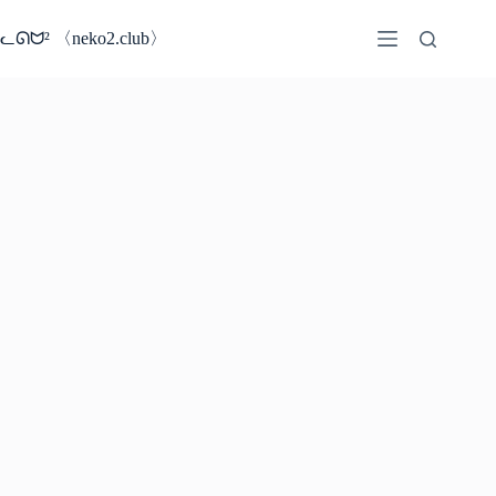
コ
ン
ᓚᘏᗢ² 〈neko2.club〉
テ
ン
ツ
へ
ス
キ
ッ
プ