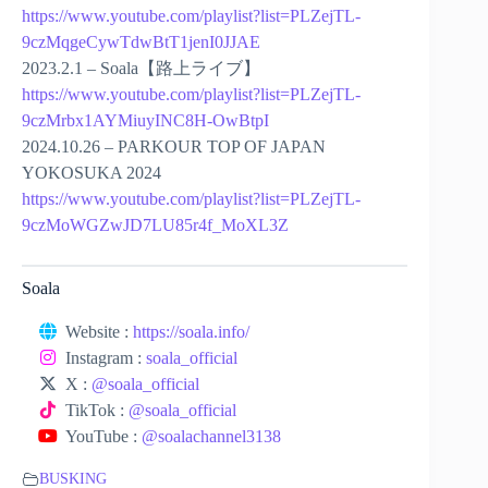
https://www.youtube.com/playlist?list=PLZejTL-
9czMqgeCywTdwBtT1jenI0JJAE
2023.2.1 – Soala【路上ライブ】
https://www.youtube.com/playlist?list=PLZejTL-
9czMrbx1AYMiuyINC8H-OwBtpI
2024.10.26 – PARKOUR TOP OF JAPAN
YOKOSUKA 2024
https://www.youtube.com/playlist?list=PLZejTL-
9czMoWGZwJD7LU85r4f_MoXL3Z
Soala
Website :
https://soala.info/
Instagram :
soala_official
X :
@soala_official
TikTok :
@soala_official
YouTube :
@soalachannel3138
BUSKING