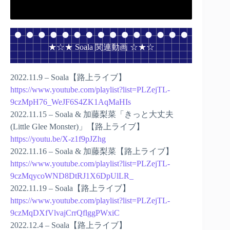
★☆★ Soala 関連動画 ☆★☆
2022.11.9 – Soala【路上ライブ】
https://www.youtube.com/playlist?list=PLZejTL-
9czMpH76_WeJF6S4ZK1AqMaHIs
2022.11.15 – Soala & 加藤梨菜「きっと大丈夫
(Little Glee Monster)」【路上ライブ】
https://youtu.be/X-z1f9pJZhg
2022.11.16 – Soala & 加藤梨菜【路上ライブ】
https://www.youtube.com/playlist?list=PLZejTL-
9czMqycoWND8DtRJ1X6DpUlLR_
2022.11.19 – Soala【路上ライブ】
https://www.youtube.com/playlist?list=PLZejTL-
9czMqDXfVlvajCrrQflggPWxiC
2022.12.4 – Soala【路上ライブ】