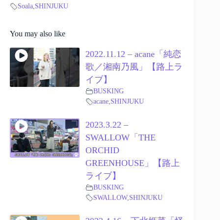
Soala
,
SHINJUKU
You may also like
2022.11.12 – acane「純恋
歌／湘南乃風」【路上ラ
イブ】
BUSKING
acane
,
SHINJUKU
2023.3.22 –
SWALLOW「THE
ORCHID
GREENHOUSE」【路上
ライブ】
BUSKING
SWALLOW
,
SHINJUKU