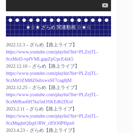
★☆★ ざらめ 関連動画 ☆★☆
2022.12.3 – ざらめ【路上ライブ】
https://www.youtube.com/playlist?list=PLZejTL-
9czMoD-vpfVMLgapZpUpcE4zk5
2022.12.10 – ざらめ【路上ライブ】
https://www.youtube.com/playlist?list=PLZejTL-
9czMrOZMt8Z6sbxwsSF7cag8jM
2022.12.25 – ざらめ【路上ライブ】
https://www.youtube.com/playlist?list=PLZejTL-
9czMrRuo6H7ku5nOSKEd62IXof
2023.2.11 – ざらめ【路上ライブ】
https://www.youtube.com/playlist?list=PLZejTL-
9czMqqbrQIzpURW_c85O0PHpx0
2023.4.23 – ざらめ【路上ライブ】