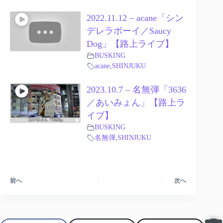
2022.11.12 – acane「シン
デレラボーイ／Saucy
Dog」【路上ライブ】
BUSKING
acane
,
SHINJUKU
2023.10.7 – 名無弾「3636
／あいみょん」【路上ラ
イブ】
BUSKING
名無弾
,
SHINJUKU
前へ
次へ