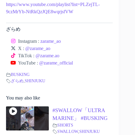
https://www.youtube.com/playlist?list=PLZejTL-
9czMrYb-NtRkQzJQE8wqrjsfVW
ざらめ
Instagram :
zarame_ao
X :
@zarame_ao
TikTok :
@zarame.ao
YouTube :
@zarame_official
BUSKING
ざらめ
,
SHINJUKU
You may also like
#SWALLOW「ULTRA
MARINE」 #BUSKING
SHORTS
SWALLOW
,
SHINJUKU