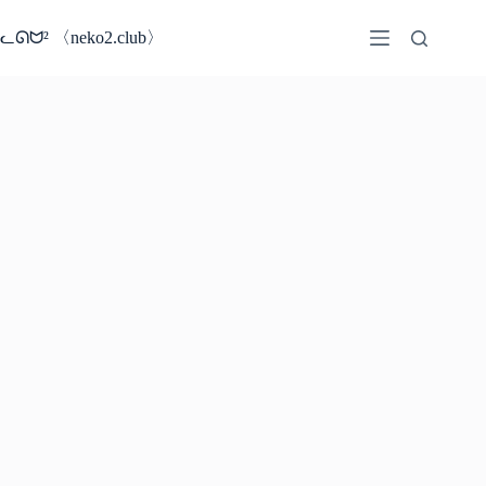
コ
ン
ᓚᘏᗢ² 〈neko2.club〉
テ
ン
ツ
へ
ス
キ
ッ
プ