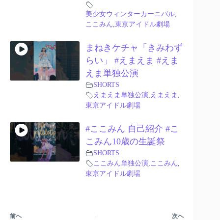
美少女ウィンターカーニバル
,
ここみん
,
東京アイドル劇場
まねきケチャ「きみわず
らい」 #えまえま #えま
えま単独公演
SHORTS
えまえま単独公演
,
えまえま
,
東京アイドル劇場
#ここみん 自己紹介 #こ
こみん10歳の生誕祭
SHORTS
ここみん単独公演
,
ここみん
,
東京アイドル劇場
前へ
次へ