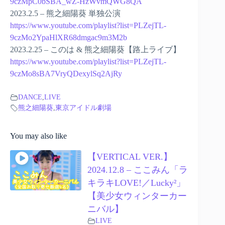
9czMpC0bSBA_wZ-HzWvmQWG8QA
2023.2.5 – 熊之細陽葵 単独公演
https://www.youtube.com/playlist?list=PLZejTL-
9czMo2YpaHlXR68dmgac9m3M2b
2023.2.25 – このは & 熊之細陽葵【路上ライブ】
https://www.youtube.com/playlist?list=PLZejTL-
9czMo8sBA7VryQDexylSq2AjRy
DANCE
,
LIVE
熊之細陽葵
,
東京アイドル劇場
You may also like
【VERTICAL VER.】
2024.12.8 – ここみん「ラ
キラキLOVE!／Lucky²」
【美少女ウィンターカー
ニバル】
LIVE