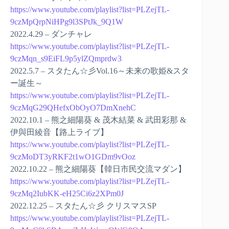
https://www.youtube.com/playlist?list=PLZejTL-
9czMpQrpNiHPg9l3SPtJk_9Q1W
2022.4.29 – ダンチャレ
https://www.youtube.com/playlist?list=PLZejTL-
9czMqn_s9EiFL9p5ylZQmprdw3
2022.5.7 – スタたん☆彡Vol.16～未来の歌姫&スタ
ー誕生～
https://www.youtube.com/playlist?list=PLZejTL-
9czMqG29QHefxObOyO7DmXnehC
2022.10.1 – 熊之細陽葵 & 茂木結菜 & 武田彩那 &
伊與田綾音【路上ライブ】
https://www.youtube.com/playlist?list=PLZejTL-
9czMoDT3yRKF2t1wO1GDm9vOoz
2022.10.22 – 熊之細陽葵【韓日市民交流マダン】
https://www.youtube.com/playlist?list=PLZejTL-
9czMq2IubKK-eH25Ci6z2XPm0J
2022.12.25 – スタたん☆彡 クリスマスSP
https://www.youtube.com/playlist?list=PLZejTL-