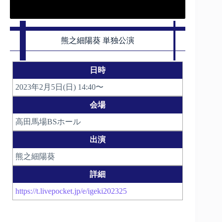
熊之細陽葵 単独公演
日時
2023年2月5日(日) 14:40〜
会場
高田馬場BSホール
出演
熊之細陽葵
詳細
https://t.livepocket.jp/e/igeki202325