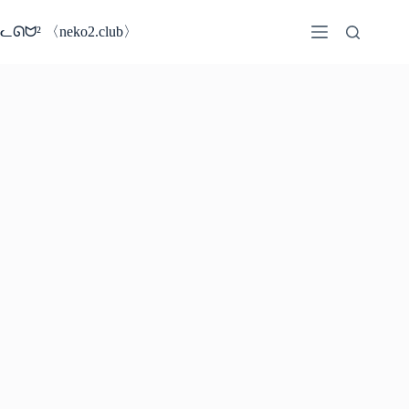
コ
ン
ᓚᘏᗢ² 〈neko2.club〉
テ
ン
ツ
へ
ス
キ
ッ
プ