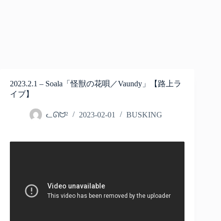
2023.2.1 – Soala「怪獣の花唄／Vaundy」【路上ラ
イブ】
ᓚᘏᗢ²
2023-02-01
BUSKING