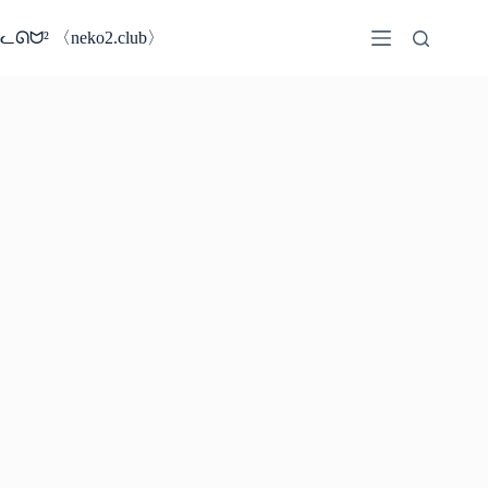
コ
ン
ᓚᘏᗢ² 〈neko2.club〉
テ
ン
ツ
へ
ス
キ
ッ
プ