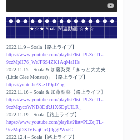
★☆★ Soala 関連動画 ☆★☆
2022.11.9 – Soala【路上ライブ】
https://www.youtube.com/playlist?list=PLZejTL-
9czMpH76_WeJF6S4ZK1AqMaHIs
2022.11.15 – Soala & 加藤梨菜「きっと大丈夫
(Little Glee Monster)」【路上ライブ】
https://youtu.be/X-z1f9pJZhg
2022.11.16 – Soala & 加藤梨菜【路上ライブ】
https://www.youtube.com/playlist?list=PLZejTL-
9czMqycoWND8DtRJ1X6DpUlLR_
2022.11.19 – Soala【路上ライブ】
https://www.youtube.com/playlist?list=PLZejTL-
9czMqDXfVlvajCrrQflggPWxiC
2022.12.4 – Soala【路上ライブ】