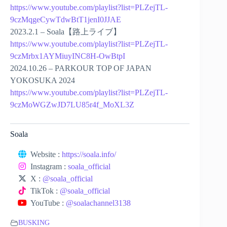
https://www.youtube.com/playlist?list=PLZejTL-
9czMqgeCywTdwBtT1jenI0JJAE
2023.2.1 – Soala【路上ライブ】
https://www.youtube.com/playlist?list=PLZejTL-
9czMrbx1AYMiuyINC8H-OwBtpI
2024.10.26 – PARKOUR TOP OF JAPAN
YOKOSUKA 2024
https://www.youtube.com/playlist?list=PLZejTL-
9czMoWGZwJD7LU85r4f_MoXL3Z
Soala
Website :
https://soala.info/
Instagram :
soala_official
X :
@soala_official
TikTok :
@soala_official
YouTube :
@soalachannel3138
BUSKING