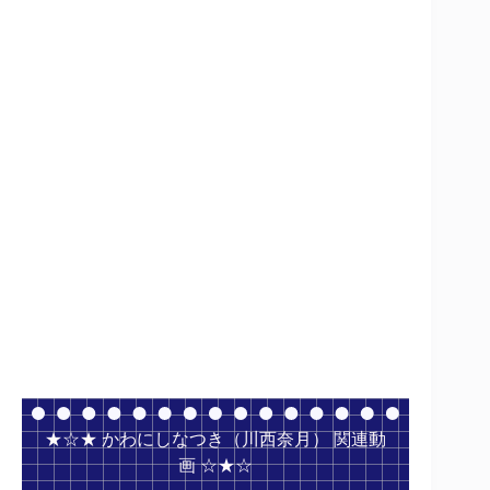
★☆★ かわにしなつき（川西奈月） 関連動
画 ☆★☆