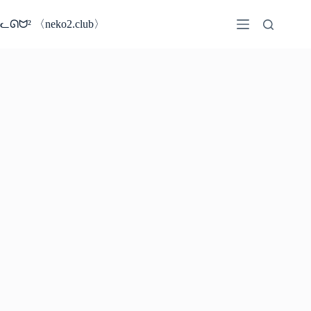
コ
ン
ᓚᘏᗢ² 〈neko2.club〉
テ
ン
ツ
へ
ス
キ
ッ
プ