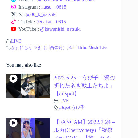
Instagram :
natsu__0615
X :
@06_k_natsuki
TikTok :
@natsu__0615
YouTube :
@kawanishi_natsuki
LIVE
かわにしなつき（川西奈月）
,
Kabukicho Music Live
You may also like
2022.6.25 – うぴ子「翼の
折れた弱き戦士たちよ」
【artspot】
LIVE
artspot
,
うぴ子
【FANCAM】2022.7.24 –
ルカ(Cherrychery)「祝祭