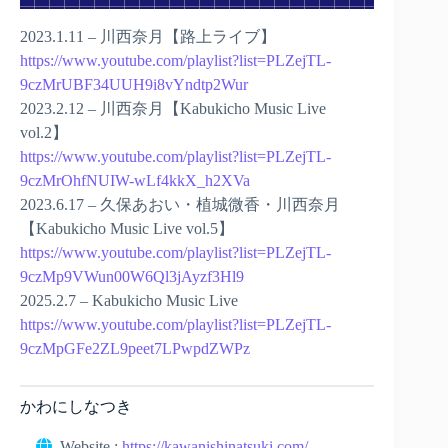
2023.1.11 – 川西奈月【路上ライブ】
https://www.youtube.com/playlist?list=PLZejTL-
9czMrUBF34UUH9i8vYndtp2Wur
2023.2.12 – 川西奈月【Kabukicho Music Live
vol.2】
https://www.youtube.com/playlist?list=PLZejTL-
9czMrOhfNUIW-wLf4kkX_h2XVa
2023.6.17 – 久保あおい・植城微香・川西奈月
【Kabukicho Music Live vol.5】
https://www.youtube.com/playlist?list=PLZejTL-
9czMp9VWun00W6Ql3jAyzf3Hl9
2025.2.7 – Kabukicho Music Live
https://www.youtube.com/playlist?list=PLZejTL-
9czMpGFe2ZL9peet7LPwpdZWPz
かわにしなつき
Website :
https://kawanishinatsuki.com/