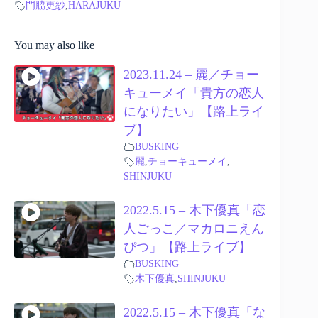
門脇更紗
,
HARAJUKU
You may also like
2023.11.24 – 麗／チョー
キューメイ「貴方の恋人
になりたい」【路上ライ
ブ】
BUSKING
麗
,
チョーキューメイ
,
SHINJUKU
2022.5.15 – 木下優真「恋
人ごっこ／マカロニえん
ぴつ」【路上ライブ】
BUSKING
木下優真
,
SHINJUKU
2022.5.15 – 木下優真「な