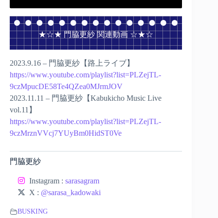
★☆★ 門脇更紗 関連動画 ☆★☆
2023.9.16 – 門脇更紗【路上ライブ】
https://www.youtube.com/playlist?list=PLZejTL-
9czMpucDE58Te4QZea0MJrmJOV
2023.11.11 – 門脇更紗【Kabukicho Music Live
vol.11】
https://www.youtube.com/playlist?list=PLZejTL-
9czMrznVVcj7YUyBm0HidST0Ve
門脇更紗
Instagram :
sarasagram
X :
@sarasa_kadowaki
BUSKING