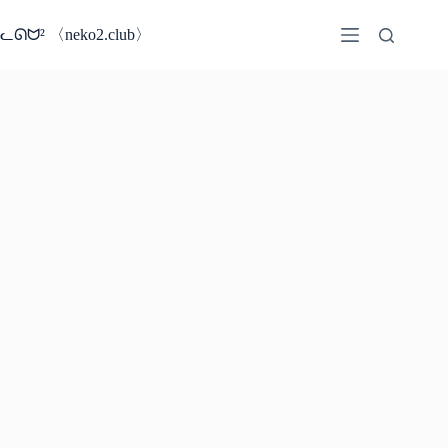
コ
ン
ᓚᘏᗢ² 〈neko2.club〉
テ
ン
ツ
へ
ス
キ
ッ
プ