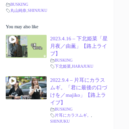
BUSKING
丸山純奈
,
SHINJUKU
You may also like
2023.4.16 – 下北姫菜「星
月夜／由薫」【路上ライ
ブ】
BUSKING
下北姫菜
,
HARAJUKU
2022.9.4 – 片耳にカラス
ムギ。「君に最後の口づ
けを／majiko」【路上ラ
イブ】
BUSKING
片耳にカラスムギ。
,
SHINJUKU