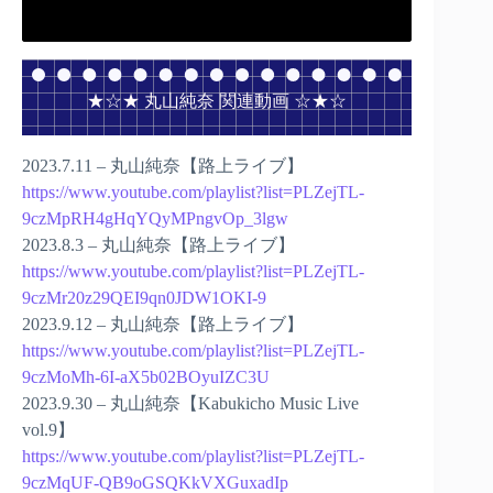
★☆★ 丸山純奈 関連動画 ☆★☆
2023.7.11 – 丸山純奈【路上ライブ】
https://www.youtube.com/playlist?list=PLZejTL-
9czMpRH4gHqYQyMPngvOp_3lgw
2023.8.3 – 丸山純奈【路上ライブ】
https://www.youtube.com/playlist?list=PLZejTL-
9czMr20z29QEI9qn0JDW1OKI-9
2023.9.12 – 丸山純奈【路上ライブ】
https://www.youtube.com/playlist?list=PLZejTL-
9czMoMh-6I-aX5b02BOyuIZC3U
2023.9.30 – 丸山純奈【Kabukicho Music Live
vol.9】
https://www.youtube.com/playlist?list=PLZejTL-
9czMqUF-QB9oGSQKkVXGuxadIp