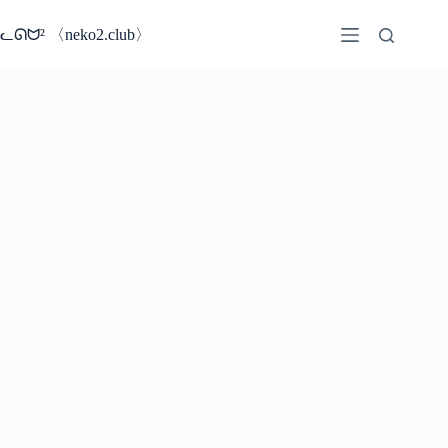
コ
ン
ᓚᘏᗢ² 〈neko2.club〉
テ
ン
ツ
へ
ス
キ
ッ
プ