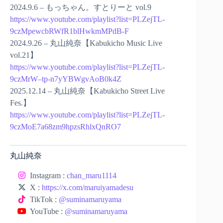
2024.9.6 – もっちゃん。すとりーと vol.9
https://www.youtube.com/playlist?list=PLZejTL-
9czMpewcbRWfR1blHwkmMPdB-F
2024.9.26 – 丸山純奈【Kabukicho Music Live
vol.21】
https://www.youtube.com/playlist?list=PLZejTL-
9czMrW–tp-n7yYBWgvAoB0k4Z
2025.12.14 – 丸山純奈【Kabukicho Street Live
Fes.】
https://www.youtube.com/playlist?list=PLZejTL-
9czMoE7a68zm9hpzsRhlxQnRO7
丸山純奈
Instagram :
chan_maru1114
X :
https://x.com/maruiyamadesu
TikTok :
@suminamaruyama
YouTube :
@suminamaruyama