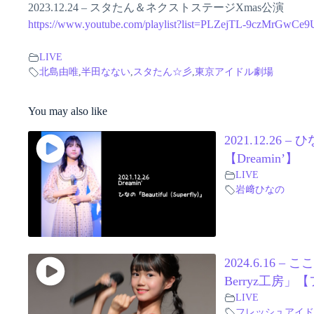
2023.12.24 – スタたん＆ネクストステージXmas公演
https://www.youtube.com/playlist?list=PLZejTL-9czMrGwC
LIVE
北島由唯
,
半田なない
,
スタたん☆彡
,
東京アイドル劇場
You may also like
2021.12.26 – 
【Dreamin’】
LIVE
岩﨑ひなの
2024.6.16 
Berryz工房
LIVE
フレッシュアイド