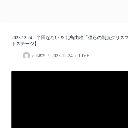
2023.12.24 – 半田なない & 北島由唯「僕らの制服ク
トステージ】
ᓚᘏᗢ²
2023-12-24
LIVE