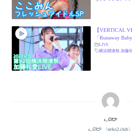
【VERTICAL V
「Runaway Ba
LIVE
横浜開港祭
,
加藤
ᓚᘏᗢ²
ᓚᘏᗢ² 〈neko2.club