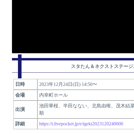
スタたん＆ネクストステージX
日時
2023年12月24日(日) 14:50〜
会場
内幸町ホール
池田華桜、半田なない、北島由唯、茂木結
出演
順
詳細
https://t.livepocket.jp/e/igeki2023120240000