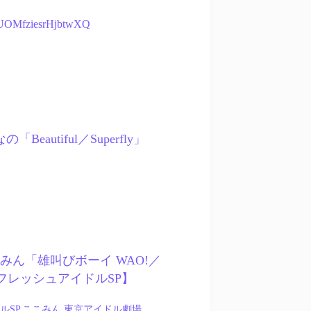
e9UOMfziesrHjbtwXQ
ひなの「Beautiful／Superfly」
– ここみん「雄叫びボーイ WAO!／
」【フレッシュアイドルSP】
ルSP
,
ここみん
,
東京アイドル劇場