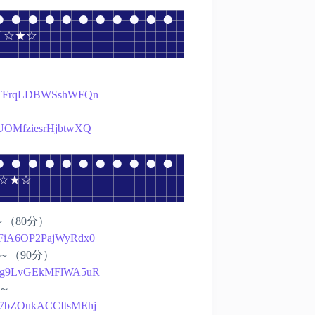
 ☆★☆
sz96TFrqLDBWSshWFQn
e9UOMfziesrHjbtwXQ
 ☆★☆
生～（80分）
LfFiA6OP2PajWyRdx0
生～（90分）
7Dovg9LvGEkMFlWA5uR
生～
wZb7bZOukACCItsMEhj