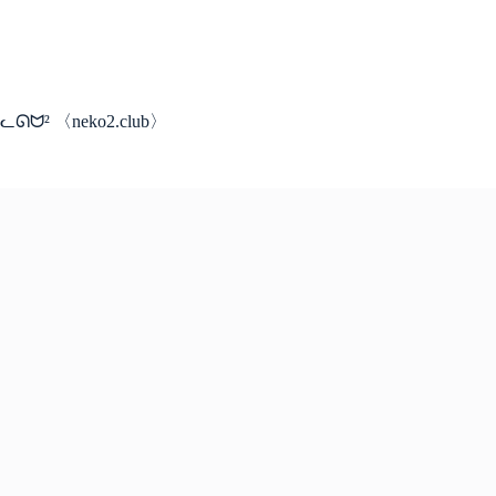
コ
ン
テ
ン
ツ
ᓚᘏᗢ² 〈neko2.club〉
へ
ス
キ
ッ
プ