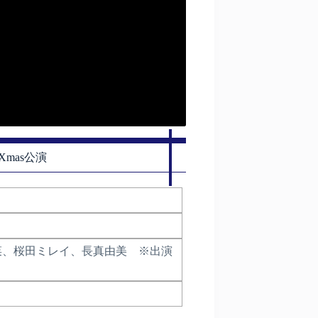
mas公演
菜、桜田ミレイ、長真由美 ※出演