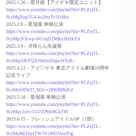
2025.1.26 – 星月姫【アイゲキ限定ユニット】
https://www.youtube.com/playlist?list=PLZejTL-
9czMqXup7G4-kr2fnzTc5OJthz
2025.2.9 – 星瑠菜 単独公演
https://www.youtube.com/playlist?list=PLZejTL-
9czMp2FXwp-WUnjD2MKeJkHkYh
2025.3.9 – 月咲らん生誕祭
https://www.youtube.com/playlist?list=PLZejTL-
9czMqcIJbTQXr9nfxeDigwHXdU
2025.4.12 – アイ♡ゲキ 東京アイドル劇場10周年
記念ライブ
https://www.youtube.com/playlist?list=PLZejTL-
9czMo6Jl5bTl_M2i-v28WBBkKZ
2025.5.18 – 星瑠菜 単独公演
https://www.youtube.com/playlist?list=PLZejTL-
9czMqx1nvv5147ZPbbJKlaTlfl
2025.6.15 – フレッシュアイドルSP（1部）
https://www.youtube.com/playlist?list=PLZejTL-
9czMoMiThylTW3VciM5VexlTtg