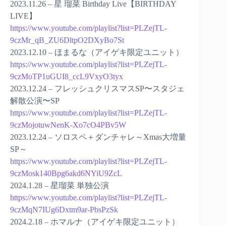
2023.11.26 – 星 瑠菜 Birthday Live【BIRTHDAY
LIVE】
https://www.youtube.com/playlist?list=PLZejTL-
9czMr_qB_ZU6DltpO2DXyBo7St
2023.12.10 – ほまるな（アイゲキ限定ユニット）
https://www.youtube.com/playlist?list=PLZejTL-
9czMoTP1uGUI8_ccL9VxyO3tyx
2023.12.24 – フレッシュクリスマスSP〜スタジェ
解散公演〜SP
https://www.youtube.com/playlist?list=PLZejTL-
9czMojotuwNenK-Xo7cO4PBv5W
2023.12.24 – ソロスペ＋ダンチャレ～Xmas大増量
SP～
https://www.youtube.com/playlist?list=PLZejTL-
9czMosk140Bpg6akd6NYiU9ZcL
2024.1.28 – 星瑠菜 単独公演
https://www.youtube.com/playlist?list=PLZejTL-
9czMqN7IUg6Dxtm9ar-PbsPzSk
2024.2.18 – ホマルナ（アイゲキ限定ユニット）