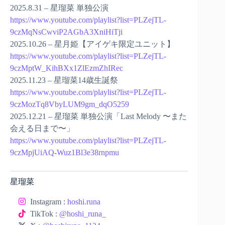
2025.8.31 – 星瑠菜 単独公演
https://www.youtube.com/playlist?list=PLZejTL-
9czMqNsCwviP2AGbA3XniHiTji
2025.10.26 – 星月姫【アイゲキ限定ユニット】
https://www.youtube.com/playlist?list=PLZejTL-
9czMptW_KihBXx1ZlEzmZhIRec
2025.11.23 – 星瑠菜14歳生誕祭
https://www.youtube.com/playlist?list=PLZejTL-
9czMozTq8VbyLUM9gm_dqO5259
2025.12.21 – 星瑠菜 単独公演「Last Melody 〜また
会える日まで〜」
https://www.youtube.com/playlist?list=PLZejTL-
9czMpjUiAQ-Wuz1Bl3e38rnpmu
星瑠菜
Instagram :
hoshi.runa
TikTok :
@hoshi_runa_