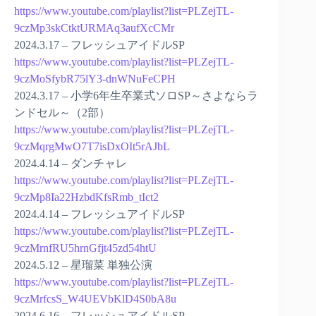
https://www.youtube.com/playlist?list=PLZejTL-
9czMp3skCtktURMAq3aufXcCMr
2024.3.17 – フレッシュアイドルSP
https://www.youtube.com/playlist?list=PLZejTL-
9czMoSfybR75lY3-dnWNuFeCPH
2024.3.17 – 小学6年生卒業式ソロSP～さよならラ
ンドセル～（2部）
https://www.youtube.com/playlist?list=PLZejTL-
9czMqrgMwO7T7isDxOIt5rAJbL
2024.4.14 – ダンチャレ
https://www.youtube.com/playlist?list=PLZejTL-
9czMp8Ia22HzbdKfsRmb_tIct2
2024.4.14 – フレッシュアイドルSP
https://www.youtube.com/playlist?list=PLZejTL-
9czMrnfRU5hrnGfjt45zd54htU
2024.5.12 – 星瑠菜 単独公演
https://www.youtube.com/playlist?list=PLZejTL-
9czMrfcsS_W4UEVbKlD4S0bA8u
2024.6.16 – フレッシュアイドルSP