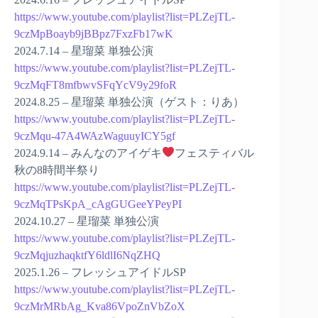
https://www.youtube.com/playlist?list=PLZejTL-
9czMpBoayb9jBBpz7FxzFb17wK
2024.7.14 – 星瑠菜 単独公演
https://www.youtube.com/playlist?list=PLZejTL-
9czMqFT8mfbwvSFqYcV9y29foR
2024.8.25 – 星瑠菜 単独公演（ゲスト：りあ）
https://www.youtube.com/playlist?list=PLZejTL-
9czMqu-47A4WAzWaguuyICY5gf
2024.9.14 – みんなのアイゲキ
フェスティバル
秋の8時間半祭り
https://www.youtube.com/playlist?list=PLZejTL-
9czMqTPsKpA_cAgGUGeeYPeyPI
2024.10.27 – 星瑠菜 単独公演
https://www.youtube.com/playlist?list=PLZejTL-
9czMqjuzhaqktfY6ldlI6NqZHQ
2025.1.26 – フレッシュアイドルSP
https://www.youtube.com/playlist?list=PLZejTL-
9czMrMRbAg_Kva86VpoZnVbZoX