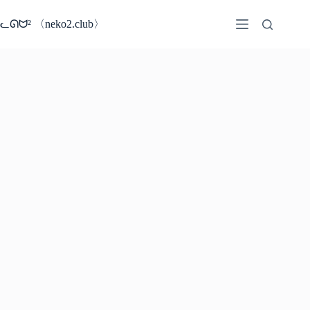
コ
ン
ᓚᘏᗢ² 〈neko2.club〉
テ
ン
ツ
へ
ス
キ
ッ
プ