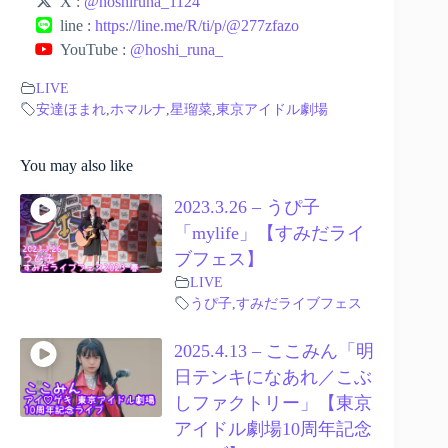
X :
@hoshiruna_1124
line :
https://line.me/R/ti/p/@277zfazo
YouTube :
@hoshi_runa_
LIVE
安達ほまれ
,
ホマルナ
,
星瑠菜
,
東京アイドル劇場
You may also like
2023.3.26 – うぴ子
「mylife」【すみだライ
ブフェス】
LIVE
うぴ子
,
すみだライブフェス
2025.4.13 – ここみん「明
日テンキになあれ／こぶ
しファクトリー」【東京
アイドル劇場10周年記念