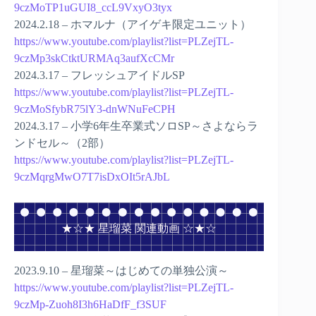
9czMoTP1uGUI8_ccL9VxyO3tyx
2024.2.18 – ホマルナ（アイゲキ限定ユニット）
https://www.youtube.com/playlist?list=PLZejTL-
9czMp3skCtktURMAq3aufXcCMr
2024.3.17 – フレッシュアイドルSP
https://www.youtube.com/playlist?list=PLZejTL-
9czMoSfybR75lY3-dnWNuFeCPH
2024.3.17 – 小学6年生卒業式ソロSP～さよならラ
ンドセル～（2部）
https://www.youtube.com/playlist?list=PLZejTL-
9czMqrgMwO7T7isDxOIt5rAJbL
★☆★ 星瑠菜 関連動画 ☆★☆
2023.9.10 – 星瑠菜～はじめての単独公演～
https://www.youtube.com/playlist?list=PLZejTL-
9czMp-Zuoh8I3h6HaDfF_f3SUF