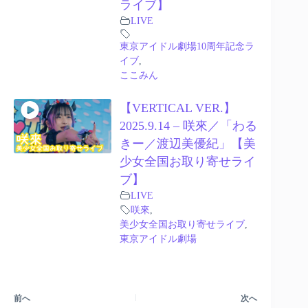
ライブ】
LIVE
東京アイドル劇場10周年記念ラ
イブ
,
ここみん
【VERTICAL VER.】
2025.9.14 – 咲來／「わる
きー／渡辺美優紀」【美
少女全国お取り寄せライ
ブ】
LIVE
咲來
,
美少女全国お取り寄せライブ
,
東京アイドル劇場
前へ
次へ