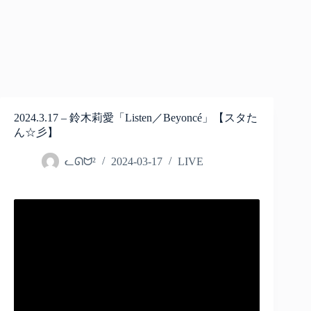
2024.3.17 – 鈴木莉愛「Listen／Beyoncé」【スタた
ん☆彡】
ᓚᘏᗢ²
2024-03-17
LIVE