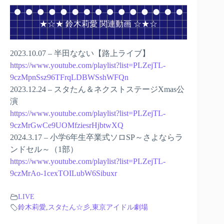
★☆★ 鈴木莉愛 関連動画 ☆★☆
2023.10.07 – 半田なない【路上ライブ】
https://www.youtube.com/playlist?list=PLZejTL-
9czMpnSsz96TFrqLDBWSshWFQn
2023.12.24 – スタたん＆ネクストステージXmas公
演
https://www.youtube.com/playlist?list=PLZejTL-
9czMrGwCe9UOMfziesrHjbtwXQ
2024.3.17 – 小学6年生卒業式ソロSP～さよならラ
ンドセル～（1部）
https://www.youtube.com/playlist?list=PLZejTL-
9czMrAo-1cexTOILubW6Sibuxr
LIVE
鈴木莉愛
,
スタたん☆彡
,
東京アイドル劇場