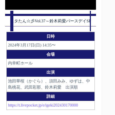
スタたん☆彡Vol.37～鈴木莉愛バースデイSP
日時
2024年3月17日(日) 14:35〜
会場
内幸町ホール
出演
池田華桜（かぐら）、須田みみ、ゆずは、中
島桃花、武田彩那、鈴木莉愛 出演順
詳細
https://t.livepocket.jp/e/igeki202430170000