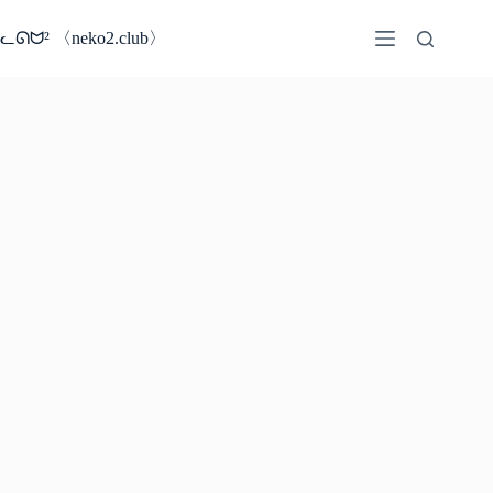
コ
ン
ᓚᘏᗢ² 〈neko2.club〉
テ
ン
ツ
へ
ス
キ
ッ
プ