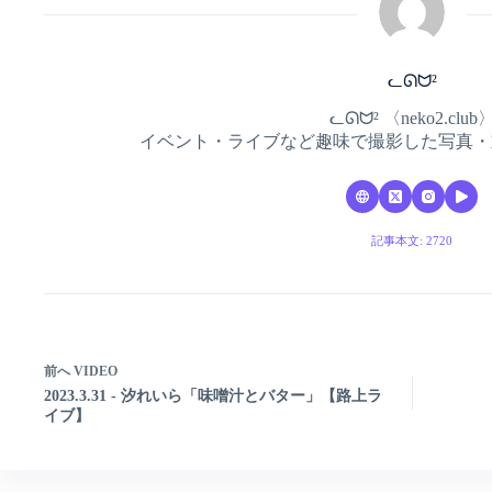
ᓚᘏᗢ²
ᓚᘏᗢ² 〈neko2.club
イベント・ライブなど趣味で撮影した写真・
記事本文: 2720
前へ
VIDEO
2023.3.31 - 汐れいら「味噌汁とバター」【路上ラ
イブ】