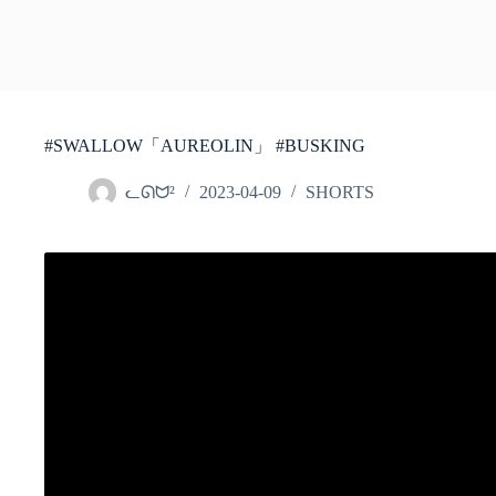
#SWALLOW「AUREOLIN」 #BUSKING
ᓚᘏᗢ²
2023-04-09
SHORTS