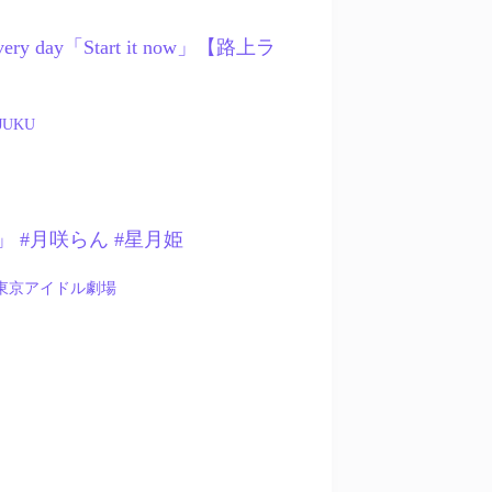
is very day「Start it now」【路上ラ
JUKU
ise」 #月咲らん #星月姫
東京アイドル劇場