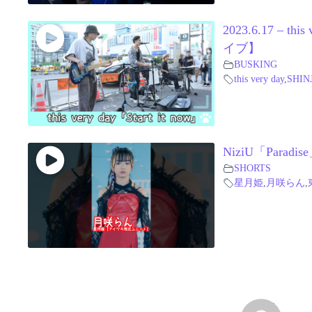
2023.6.17 – th
イブ】
BUSKING
this very day
,
SHIN
NiziU「Parad
SHORTS
星月姫
,
月咲らん
,