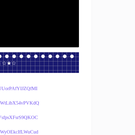
画 ☆★☆
-wUUorPAfYIJZQfMI
t5SnWtLibX54vPVKdQ
l7VsfpsXFsrS9QKOC
-q0_WyOEkcIfLWuCud