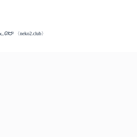
コ
ン
テ
ン
ツ
ᓚᘏᗢ² 〈neko2.club〉
へ
ス
キ
ッ
プ