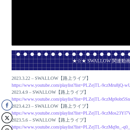
★☆★ SWALLOW 関連動
2023.3.22 – SWALLOW【路上ライブ】
https://www.youtube.com/playlist?list=PLZejTL-9czMru8jQ
2023.4.9 – SWALLOW【路上ライブ】
https://www.youtube.com/playlist?list=PLZejTL-9czMp9ob
2023.4.23 – SWALLOW【路上ライブ】
https://www.youtube.com/playlist?list=PLZejTL-9czMos23Y
2023.5.6 – SWALLOW【路上ライブ】
https://www.youtube.com/playlist?list=PLZejTL-9czMq9n_