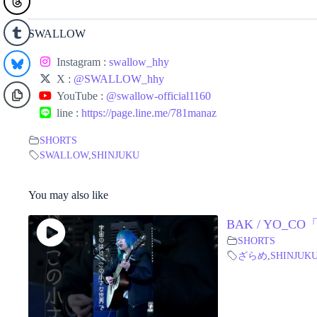
SWALLOW
Instagram :
swallow_hhy
X :
@SWALLOW_hhy
YouTube :
@swallow-official1160
line :
https://page.line.me/781manaz
SHORTS
SWALLOW
,
SHINJUKU
You may also like
BAK / YO_C
SHORTS
ざらめ
,
SHINJUK