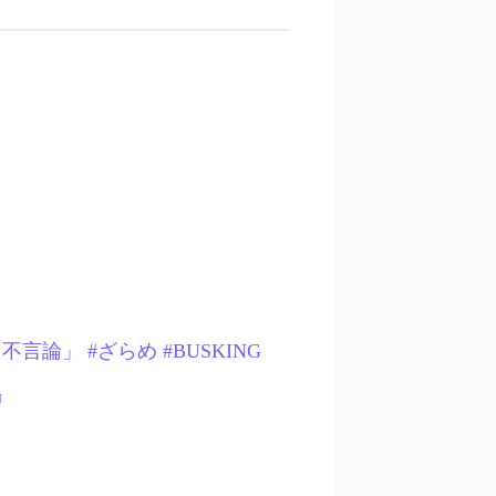
O「不言論」 #ざらめ #BUSKING
U