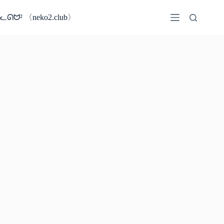
コ
ン
ᓚᘏᗢ² 〈neko2.club〉
テ
ン
ツ
へ
ス
キ
ッ
プ