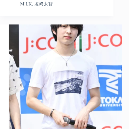
M!LK
,
塩﨑太智