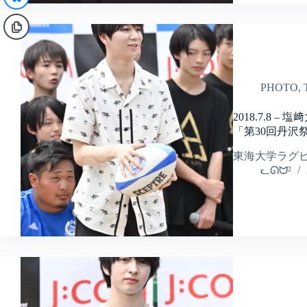
PHOTO
,
2018.7.8 
「第30回丹沢祭 
東海大学ラグビ
ᓚᘏᗢ²