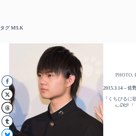
タグ
M!LK
PHOTO
,
2015.3.1
『くちびるに歌を
ᓚᘏᗢ²