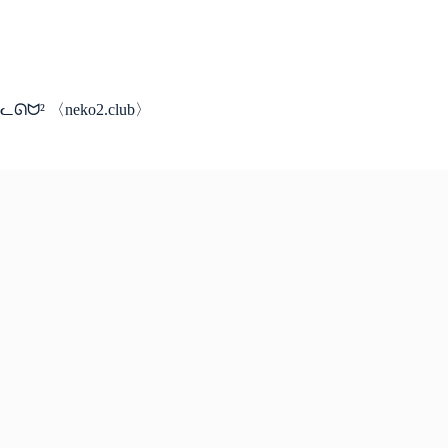
コ
ン
テ
ン
ツ
ᓚᘏᗢ² 〈neko2.club〉
へ
ス
キ
ッ
プ