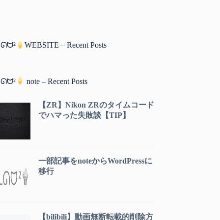
ᘏᗢ²
WEBSITE – Recent Posts
ᘏᗢ²
note – Recent Posts
【ZR】Nikon ZRのタイムコード
でハマった失敗談【TIP】
一部記事をnoteからWordPressに
移行
【bilibili】動画無断転載的削除方