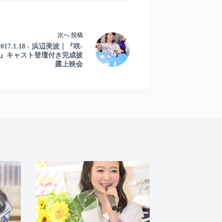
次へ
投稿
2017.1.18 - 浜辺美波｜『咲-
ki-』キャスト登壇付き完成披
露上映会