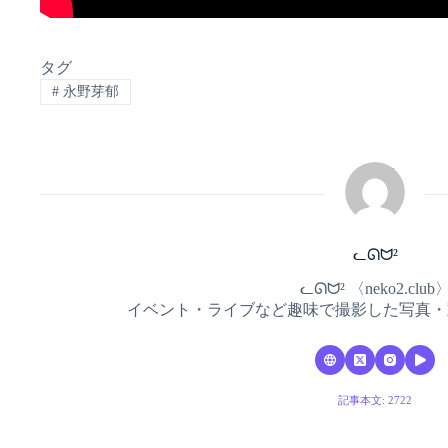
タグ
#
永野芽郁
ᓚᘏᗢ²
ᓚᘏᗢ² 〈neko2.club
イベント・ライブなど趣味で撮影した写真・
記事本文: 2722