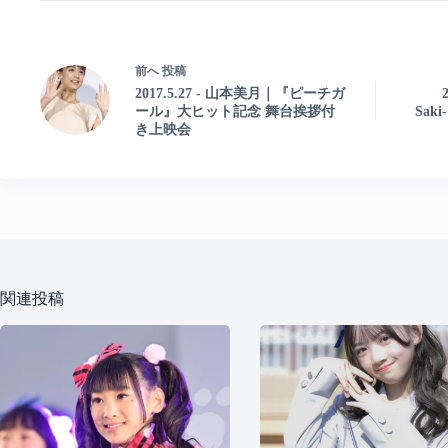
前へ
投稿
2017.5.27 - 山本美月｜『ピーチガ
ール』大ヒット記念 舞台挨拶付
Sa
き上映会
関連投稿