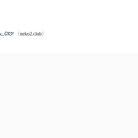
コ
ン
テ
ン
ツ
ᓚᘏᗢ² 〈neko2.club〉
へ
ス
キ
ッ
プ