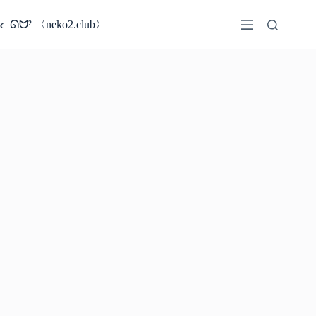
コ
ン
ᓚᘏᗢ² 〈neko2.club〉
テ
ン
ツ
へ
ス
キ
ッ
プ