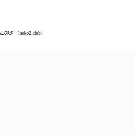
コ
ン
テ
ン
ツ
ᓚᘏᗢ² 〈neko2.club〉
へ
ス
キ
ッ
プ