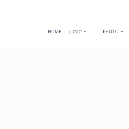
HOME
PHOTO
ᓚᘏᗢ²