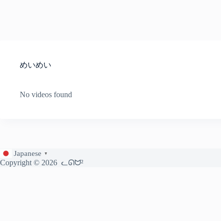
めいめい
No videos found
Japanese
▼
Copyright © 2026
ᓚᘏᗢ²