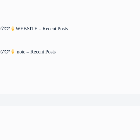
ᘏᗢ²
WEBSITE – Recent Posts
ᘏᗢ²
note – Recent Posts