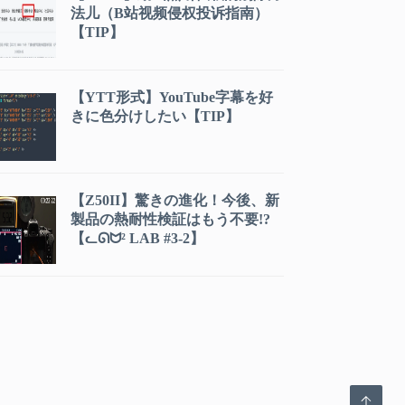
法儿（B站视频侵权投诉指南）
【TIP】
【YTT形式】YouTube字幕を好
きに色分けしたい【TIP】
【Z50II】驚きの進化！今後、新
製品の熱耐性検証はもう不要!?
【ᓚᘏᗢ² LAB #3-2】