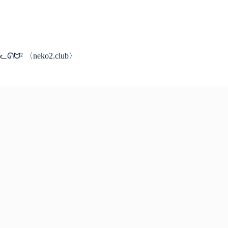
コ
ン
テ
ン
ツ
ᓚᘏᗢ² 〈neko2.club〉
へ
ス
キ
ッ
プ