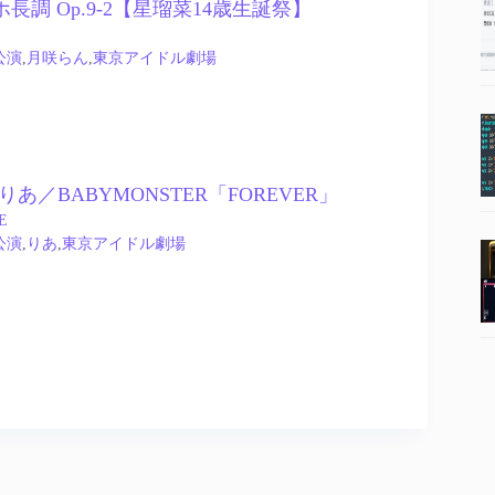
ホ長調 Op.9-2【星瑠菜14歳生誕祭】
公演
,
月咲らん
,
東京アイドル劇場
5 – りあ／BABYMONSTER「FOREVER」
E
公演
,
りあ
,
東京アイドル劇場