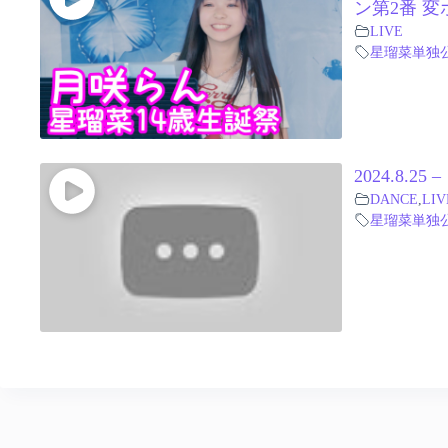
ン第2番 変
LIVE
星瑠菜単独
2024.8.2
DANCE
,
LIV
星瑠菜単独