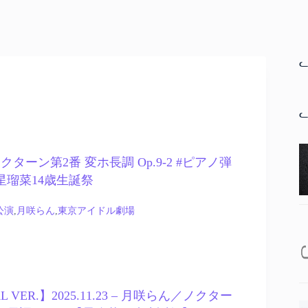
ᓚ
ᓚ
クターン第2番 変ホ長調 Op.9-2 #ピアノ弾
星瑠菜14歳生誕祭
公演
,
月咲らん
,
東京アイドル劇場
L VER.】2025.11.23 – 月咲らん／ノクター