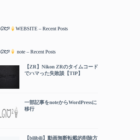
ᘏᗢ²
WEBSITE – Recent Posts
ᘏᗢ²
note – Recent Posts
【ZR】Nikon ZRのタイムコード
でハマった失敗談【TIP】
一部記事をnoteからWordPressに
移行
【bilibili】動画無断転載的削除方