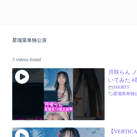
星瑠菜単独公演
3 videos found
月咲らん ノ
いてみた #
SHORTS
星瑠菜単独
【VERTICA