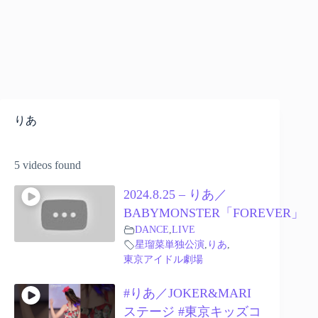
りあ
5 videos found
2024.8.25 – りあ／
BABYMONSTER「FOREVER」
DANCE
,
LIVE
星瑠菜単独公演
,
りあ
,
東京アイドル劇場
#りあ／JOKER&MARI
ステージ #東京キッズコ