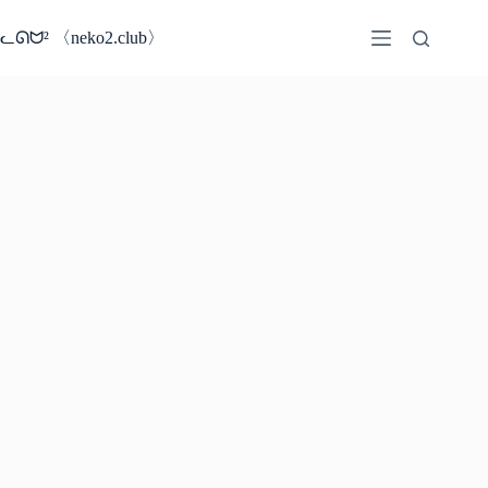
コ
ン
ᓚᘏᗢ² 〈neko2.club〉
テ
ン
ツ
へ
ス
キ
ッ
プ