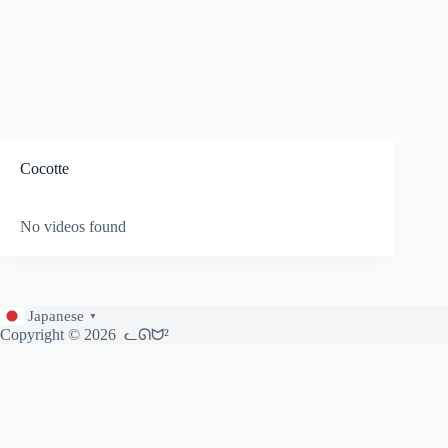
Cocotte
No videos found
Japanese
▼
Copyright © 2026
ᓚᘏᗢ²